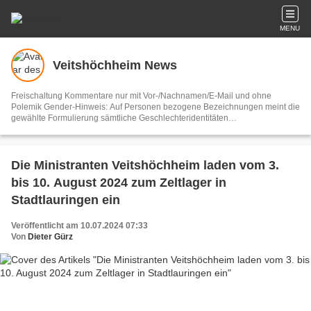
MENU
Veitshöchheim News
Freischaltung Kommentare nur mit Vor-/Nachnamen/E-Mail und ohne
Polemik Gender-Hinweis: Auf Personen bezogene Bezeichnungen meint die
gewählte Formulierung sämtliche Geschlechteridentitäten
Vertretungsberechtigter und V.i.S.d.P. Dieter Gürz Die Einhaltung der DS-
GVO ist ausschließlich Sache der Overblog-Hosting-Plattform. Ihre E-Mail-
Adresse wird nur zur Zusendung des Newsletters genutzt.
Die Ministranten Veitshöchheim laden vom 3.
bis 10. August 2024 zum Zeltlager in
Stadtlauringen ein
Veröffentlicht am 10.07.2024 07:33
Von
Dieter Gürz