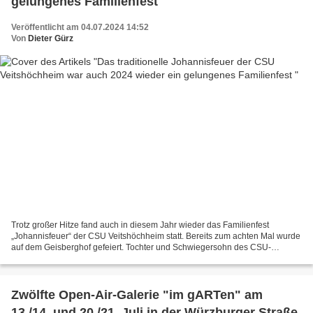
gelungenes Familienfest
Veröffentlicht am 04.07.2024 14:52
Von
Dieter Gürz
Trotz großer Hitze fand auch in diesem Jahr wieder das Familienfest
„Johannisfeuer“ der CSU Veitshöchheim statt. Bereits zum achten Mal wurde
auf dem Geisberghof gefeiert. Tochter und Schwiegersohn des CSU-
Vorstandsmitglieds Bernd Müller gestatteten erneut...
Zwölfte Open-Air-Galerie "im gARTen" am
13./14. und 20./21. Juli in der Würzburger Straße