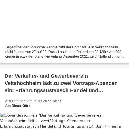
Gegenüber der Vorwoche war die Zahl der Coronafälle in Veitshöchheim
leicht fallend von 27 auf 23. Das ist nach dem Rekord am 28. März von 208
wieder in etwa der Stand wie Anfang Dezember 2021. Leicht fallend um die
200 pendelte in der letzten Woche der...
Der Verkehrs- und Gewerbeverein
Veitshöchheim lädt zu zwei Vortrags-Abenden
ein: Erfahrungsaustausch Handel und
Tourismus am 14. Juni + Thema Energieeffizienz
Veröffentlicht am 30.05.2022 14:23
und Klimaschutz am 1. Juli 2022
Von
Dieter Gürz