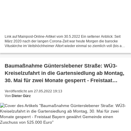
Link auf Mainpost-Online-Artikel vom 30.5.2022 Ein seltener Anblick: Seit
März 2020 nach der langen Corona-Zeit war heute Morgen die barocke
Vituskirche im Veitshöchheimer Altort wieder einmal so ziemlich voll (bis auf
die Empore). Und es herrschte eine...
Baumaßnahme Günterslebener Straße: WÜ3-
Kreiselzufahrt in die Gartensiedlung ab Montag,
30. Mai für zwei Monate gesperrt - Freistaat
Bayern gewährt Gemeinde einen Zuschuss von
Veröffentlicht am 27.05.2022 19:13
525.000 Euro
Von
Dieter Gürz