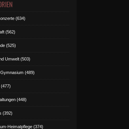
ORIEN
Konzerte (634)
aft (562)
de (525)
nd Umwelt (503)
g Gymnasium (489)
 (477)
altungen (448)
s (392)
um-Heimatpflege (374)