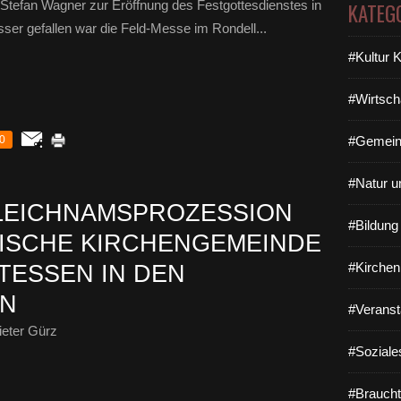
 Stefan Wagner zur Eröffnung des Festgottesdienstes in
KATEG
sser gefallen war die Feld-Messe im Rondell...
#Kultur 
#Wirtsch
0
#Gemein
#Natur u
LEICHNAMSPROZESSION
#Bildun
LISCHE KIRCHENGEMEINDE
#Kirchen
SSEN IN DEN P
IN
#Veranst
eter Gürz
#Soziale
#Braucht