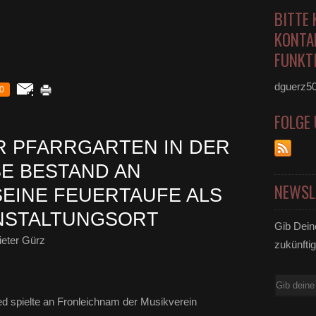
BITTE 
KONTA
FUNKTI
dguerz5
0
FOLGE
 PFARRGARTEN IN DER
 BESTAND AN F
NEWSL
INE FEUERTAUFE ALS F
NSTALTUNGSORT
Gib Dein
eter Gürz
zukünftig
E-
Mail
Lied spielte an Fronleichnam der Musikverein