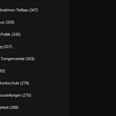
nahmen Tiefbau (347)
us (339)
Politik (335)
g (317)
 Turngemeinde (303)
92)
Musikschule (278)
Ausstellungen (270)
rbeit (268)