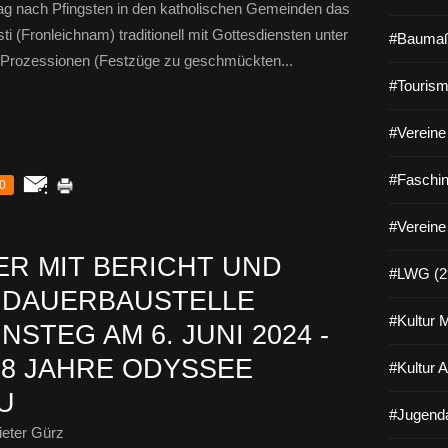
ag nach Pfingsten in den katholischen Gemeinden das
i (Fronleichnam) traditionell mit Gottesdiensten unter
#Baumaß
 Prozessionen (Festzüge zu geschmückten...
#Tourism
#Vereine 
#Faschin
0
#Vereine
R MIT BERICHT UND
#LWG (2
 DAUERBAUSTELLE
#Kultur 
STEG AM 6. JUNI 2024 -
18 JAHRE ODYSSEE
#Kultur 
U
#Jugenda
eter Gürz