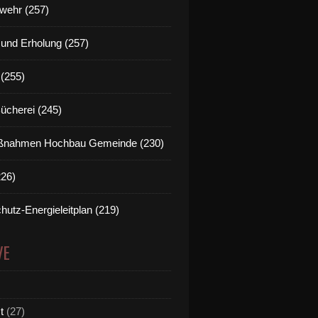
wehr (257)
t und Erholung (257)
(255)
Bücherei (245)
nahmen Hochbau Gemeinde (230)
226)
hutz-Energieleitplan (219)
VE
t
(27)