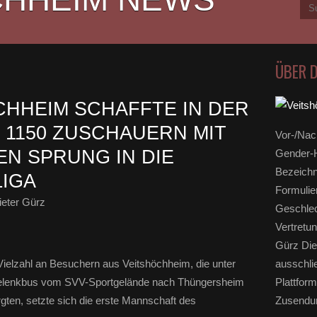
ÜBER 
CHHEIM SCHAFFTE IN DER
 1150 ZUSCHAUERN MIT
Vor-/Nac
DEN SPRUNG IN DIE
Gender-H
Bezeichn
LIGA
Formulie
eter Gürz
Geschlec
Vertretun
Gürz Die
Vielzahl an Besuchern aus Veitshöchheim, die unter
ausschli
Gelenkbus vom SVV-Sportgelände nach Thüngersheim
Plattform
gten, setzte sich die erste Mannschaft des
Zusendun