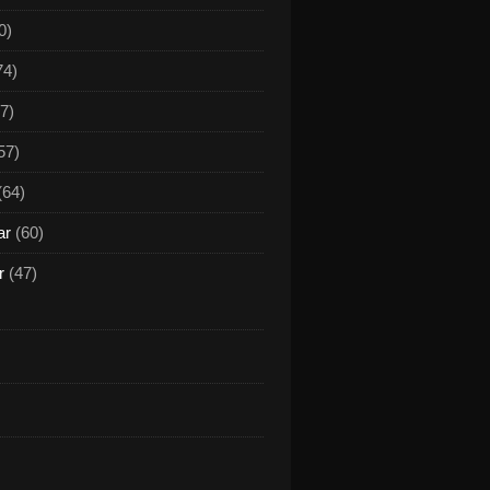
0)
74)
7)
57)
(64)
ar
(60)
r
(47)