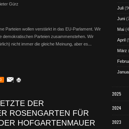
eter Gürz
Juli
(9
Juni
(
me Parteien wollen verstärkt in das EU-Parlament. Wir
Mai
(4
ie demokratischen Parteien zusammenstehen. Wir
April
(
lich) nicht immer die gleiche Meinung, aber es...
März
Febru
Janua
0
2025
SETZTE DER
2024
ER ROSENGARTEN FÜR
 DER HOFGARTENMAUER
2023