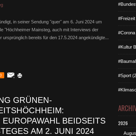
#Bundes
eg
#Freizei
digt, in seiner Sendung "quer" am 6. Juni 2024 um
lle "Höchheimer Mainsteg, auch mit Interviews der
#Corona 
 ursprünglich bereits für den 17.5.2024 angekündigte...
#Kultur 
#Baumaß
#Sport (
0
#Klimasc
NG GRÜNEN-
ARCHI
EITSHÖCHHEIM:
 EUROPAWAHL BEIDSEITS
2026
TEGES AM 2. JUNI 2024
Augus