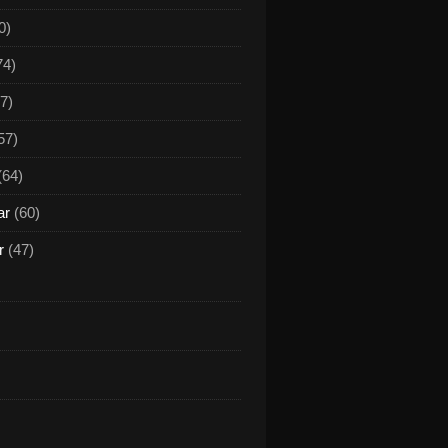
0)
74)
7)
57)
(64)
ar
(60)
r
(47)