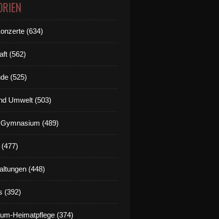
ORIEN
Konzerte (634)
aft (562)
de (525)
nd Umwelt (503)
g Gymnasium (489)
 (477)
altungen (448)
s (392)
um-Heimatpflege (374)