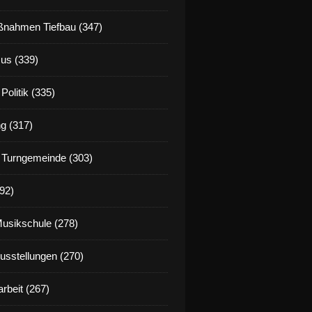
nahmen Tiefbau (347)
us (339)
Politik (335)
g (317)
 Turngemeinde (303)
92)
Musikschule (278)
Ausstellungen (270)
rbeit (267)