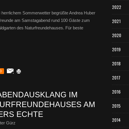
2022
i herrlichem Sommerwetter begrüßte Andrea Huber
rfreunde am Samstagabend rund 100 Gäste zum
2021
dgarten des Naturfreundehauses. Für beste
2020
2019
2018
0
2017
2016
ABENDAUSKLANG IM
TURFREUNDEHAUSES AM
2015
NERS ECHTE
2014
ter Gürz