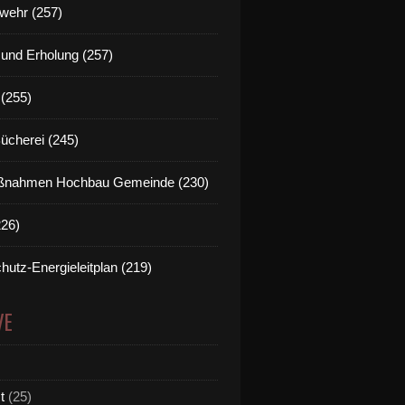
wehr (257)
t und Erholung (257)
(255)
Bücherei (245)
nahmen Hochbau Gemeinde (230)
226)
hutz-Energieleitplan (219)
VE
t
(25)