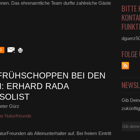
nen. Das ehrenamtliche Team durfte zahlreiche Gäste
BITTE 
KONTA
FUNKTI
dguerz5
0
FOLGE
FRÜHSCHOPPEN BEI DEN
NEWSL
: ERHARD RADA
SOLIST
Gib Dein
eter Gürz
zukünftig
ne Naturfreunde
E-
Mail
urFreunden als Alleinunterhalter auf. Bei freiem Eintritt