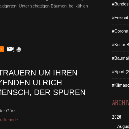
#Bundes
aldgarten: Unter schattigen Bäumen, bei kühlen
#Freizei
#Corona 
#Kultur 
0
#Baumaß
TRAUERN UM IHREN
#Sport (
ZENDEN ULRICH
#Klimasc
 MENSCH, DER SPUREN
ARCHI
ter Gürz
2026
urfreunde
Augus