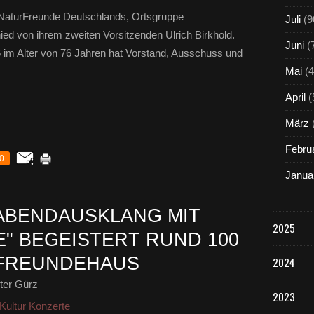
e NaturFreunde Deutschlands, Ortsgruppe
Juli
(9
ed von ihrem zweiten Vorsitzenden Ulrich Birkhold.
Juni
(
6 im Alter von 76 Jahren hat Vorstand, Ausschuss und
Mai
(4
April
(
März
Febru
0
Janua
ABENDAUSKLANG MIT
2025
" BEGEISTERT RUND 100
RFREUNDEHAUS
2024
ter Gürz
2023
Kultur Konzerte