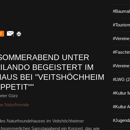
#Baumaß
#Tourism
0
#Vereine 
#Faschin
 SOMMERABEND UNTER
AILANDO BEGEISTERT IM
#Vereine
US BEI "VEITSHÖCHHEIM
#LWG (2
PPETIT""
#Kultur 
eter Gürz
ne Naturfreunde
#Kultur 
#Jugenda
 des Naturfreundehauses im Veitshöchheimer
chsommerlichen Samstagabend ein Konzert, das wie