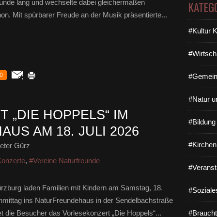
Stunde lang und wechselte dabei gleichermaßen
KATEG
n. Mit spürbarer Freude an der Musik präsentierte...
#Kultur 
#Wirtsch
0
#Gemein
#Natur u
 „DIE HOPPELS“ IM
#Bildun
S AM 18. JULI 2026
#Kirchen
eter Gürz
Konzerte
,
#Vereine Naturfreunde
#Veranst
zburg laden Familien mit Kindern am Samstag, 18.
#Soziale
hmittag ins NaturFreundehaus in der Sendelbachstraße
et die Besucher das Vorlesekonzert „Die Hoppels“...
#Braucht