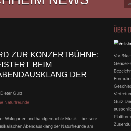
ÜBER 
RD ZUR KONZERTBÜHNE:
Vor-/Nac
EISTERT BEIM
Gender-H
Bezeichn
 ABENDAUSKLANG DER
Formulie
Geschlec
Dieter Gürz
Vertretun
Gürz Die
ne Naturfreunde
ausschli
Plattform
cher Waldgarten und handgemachte Musik – bessere
Zusendun
usikalischen Abendausklang der Naturfreunde am