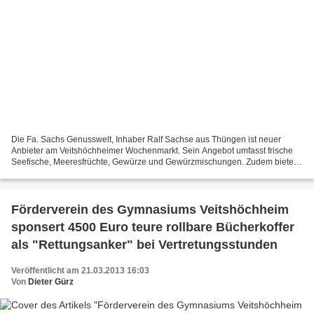
Die Fa. Sachs Genusswelt, Inhaber Ralf Sachse aus Thüngen ist neuer
Anbieter am Veitshöchheimer Wochenmarkt. Sein Angebot umfasst frische
Seefische, Meeresfrüchte, Gewürze und Gewürzmischungen. Zudem bietet
er auch belegte Brötchen mit verschiedenen Fischspezialitäten....
Förderverein des Gymnasiums Veitshöchheim
sponsert 4500 Euro teure rollbare Bücherkoffer
als "Rettungsanker" bei Vertretungsstunden
Veröffentlicht am 21.03.2013 16:03
Von
Dieter Gürz