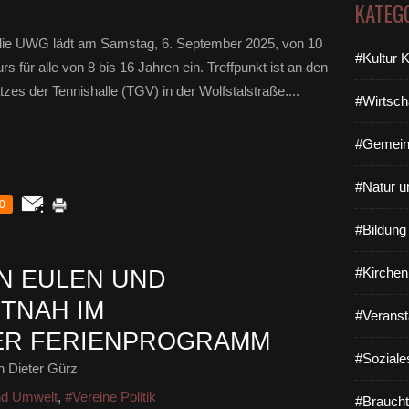
KATEG
die UWG lädt am Samstag, 6. September 2025, von 10
#Kultur 
 für alle von 8 bis 16 Jahren ein. Treffpunkt ist an den
zes der Tennishalle (TGV) in der Wolfstalstraße....
#Wirtsch
#Gemein
#Natur u
0
#Bildun
#Kirchen
N EULEN UND
TNAH IM
#Veranst
ER FERIENPROGRAMM
#Soziale
 Dieter Gürz
nd Umwelt
,
#Vereine Politik
#Braucht