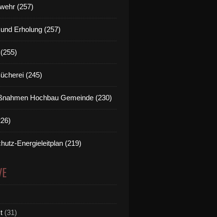
wehr (257)
t und Erholung (257)
(255)
Bücherei (245)
nahmen Hochbau Gemeinde (230)
226)
hutz-Energieleitplan (219)
VE
t
(31)