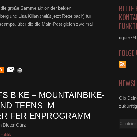
BITTE 
 die große Sammelaktion der beiden
KONTA
 und Lisa Kilian (heißt jetzt Rettelbach) für
FUNKTI
scamps, über die die Main-Post gleich zweimal
dguerz5
FOLGE
0
NEWSL
S BIKE – MOUNTAINBIKE-
Gib Dein
UND TEENS IM
zukünftig
ER FERIENPROGRAMM
E-
 Dieter Gürz
Mail
olitik