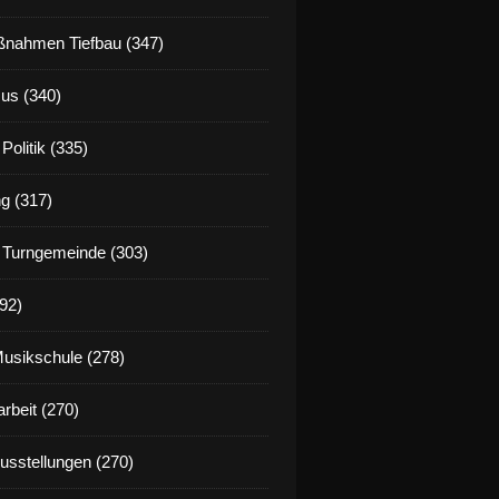
nahmen Tiefbau (347)
us (340)
Politik (335)
g (317)
 Turngemeinde (303)
92)
Musikschule (278)
rbeit (270)
Ausstellungen (270)