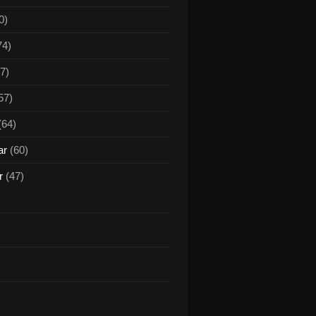
0)
74)
7)
57)
(64)
ar
(60)
r
(47)