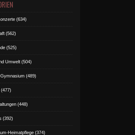
ORIEN
Konzerte (634)
aft (562)
de (525)
nd Umwelt (504)
g Gymnasium (489)
 (477)
altungen (448)
s (392)
um-Heimatpflege (374)