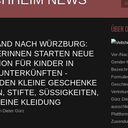
ÜBER 
AND NACH WÜRZBURG:
ERINNEN STARTEN NEUE
Vor-/Nac
ON FÜR KINDER IN
Gender-H
Bezeichn
UNTERKÜNFTEN -
Formulie
DEN KLEINE GESCHENKE
Geschlec
 STIFTE, SÜSSIGKEITEN, K
Vertretun
Gürz Die
EINE KLEIDUNG
ausschli
 Dieter Gürz
Plattform
Zusendun