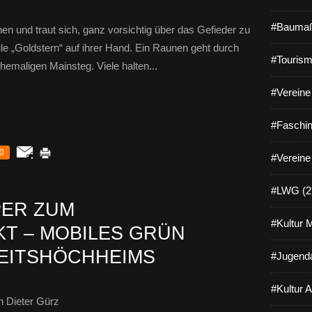
#Baumaß
hen und traut sich, ganz vorsichtig über das Gefieder zu
eule „Goldstern“ auf ihrer Hand. Ein Raunen geht durch
#Tourism
emaligen Mainsteg. Viele halten...
#Vereine 
#Faschin
0
#Vereine
#LWG (2
ER ZUM
#Kultur 
T – MOBILES GRÜN
EITSHÖCHHEIMS
#Jugenda
#Kultur 
 Dieter Gürz