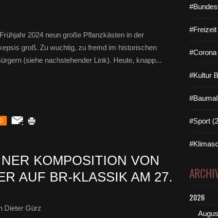
#Bundes
#Freizei
rühjahr 2024 neun große Pflanzkästen in der
Skepsis groß. Zu wuchtig, zu fremd im historischen
#Corona 
Bürgern (siehe nachstehender Link). Heute, knapp...
#Kultur 
#Baumaß
#Sport (
0
#Klimasc
INER KOMPOSITION VON
ARCHI
ER AUF BR-KLASSIK AM 27.
2026
 Dieter Gürz
Augus