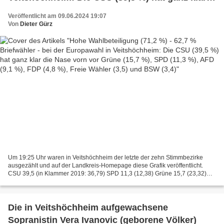
die Nase vorn vor Grüne (15,7 %), SPD (11,3 %),
Veröffentlicht am 09.06.2024 19:07
AFD (9,1 %), FDP (4,8 %), Freie Wähler (3,5) und
Von
Dieter Gürz
BSW (3,4)
Um 19:25 Uhr waren in Veitshöchheim der letzte der zehn Stimmbezirke
ausgezählt und auf der Landkreis-Homepage diese Grafik veröffentlicht.
CSU 39,5 (in Klammer 2019: 36,79) SPD 11,3 (12,38) Grüne 15,7 (23,32)
FDP 4,8 (4,96) AFD 9,1 (7,16) Linke 1,3 (2,18)...
Die in Veitshöchheim aufgewachsene
Sopranistin Vera Ivanovic (geborene Völker)