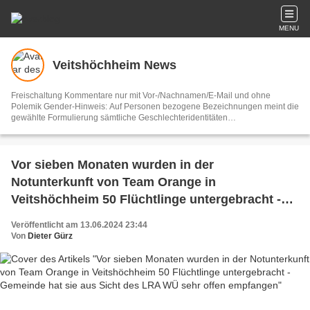
MENU
Veitshöchheim News
Freischaltung Kommentare nur mit Vor-/Nachnamen/E-Mail und ohne
Polemik Gender-Hinweis: Auf Personen bezogene Bezeichnungen meint die
gewählte Formulierung sämtliche Geschlechteridentitäten
Vertretungsberechtigter und V.i.S.d.P. Dieter Gürz Die Einhaltung der DS-
GVO ist ausschließlich Sache der Overblog-Hosting-Plattform. Ihre E-Mail-
Adresse wird nur zur Zusendung des Newsletters genutzt.
Vor sieben Monaten wurden in der
Notunterkunft von Team Orange in
Veitshöchheim 50 Flüchtlinge untergebracht -
Gemeinde hat sie aus Sicht des LRA WÜ sehr
Veröffentlicht am 13.06.2024 23:44
offen empfangen
Von
Dieter Gürz