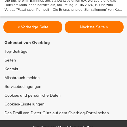
Die Bücherei im Bahnhof, Società Dante Alighieri e.V. Würzburg und das
Hotel am Main laden herzlich ein, am Freitag, 21.06.2024, 19 Uhr, zum
Vortrag "Faszination Pompeji – Die Erforschung der Zentraltermen" von Kurt
Wallat in die Bibliothek des Hotel...
< Vorherige Seite
Nächste Seite >
Gehostet von Overblog
Top-Beiträge
Seiten
Kontakt
Missbrauch melden
Servicebedingungen
Cookies und persönliche Daten
Cookies-Einstellungen
Das Profil von Dieter Gürz auf dem Overblog-Portal sehen