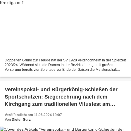
Doppelten Grund zur Freude hat der SV 1928 Veitshöchheim in der Spielzeit
2023/24. Während sich die Damen in der Bezirksoberliga mit großem
Vorsprung bereits vier Spieltage vor Ende der Saison die Meisterschaft
sicherten, setzten sich die Herren in der...
Vereinspokal- und Bürgerkönig-Schießen der
Sportschützen: Siegereehrung nach dem
Kirchgang zum traditionellen Vitusfest am
Sonntag, 16. Juni um 10.30 Uhr im
Veröffentlicht am 11.06.2024 19:07
Schützenhaus
Von
Dieter Gürz