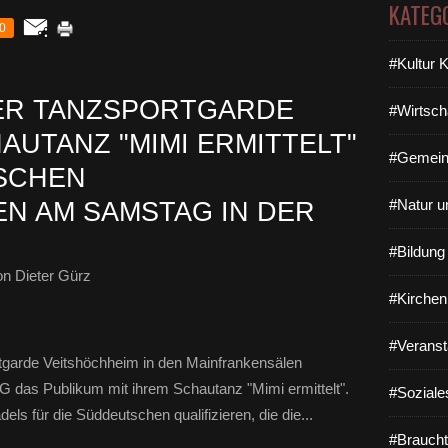
KATEG
0
#Kultur 
ER TANZSPORTGARDE
#Wirtsch
AUTANZ "MIMI ERMITTELT"
#Gemein
TSCHEN
#Natur u
N AM SAMSTAG IN DER
#Bildun
n Dieter Gürz
#Kirchen
#Veranst
tgarde Veitshöchheim in den Mainfrankensälen
SG das Publikum mit ihrem Schautanz "Mimi ermittelt".
#Soziale
ls für die Süddeutschen qualifizieren, die die...
#Braucht