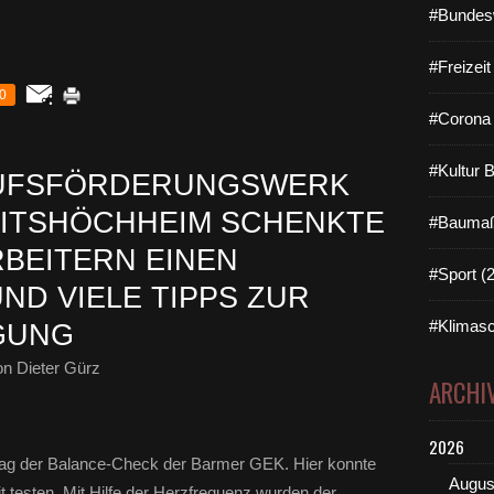
#Bundes
#Freizei
0
#Corona 
#Kultur 
RUFSFÖRDERUNGSWERK
EITSHÖCHHEIM SCHENKTE
#Baumaß
RBEITERN EINEN
#Sport (
ND VIELE TIPPS ZUR
#Klimasc
GUNG
n Dieter Gürz
ARCHI
2026
tag der Balance-Check der Barmer GEK. Hier konnte
Augus
t testen. Mit Hilfe der Herzfrequenz wurden der