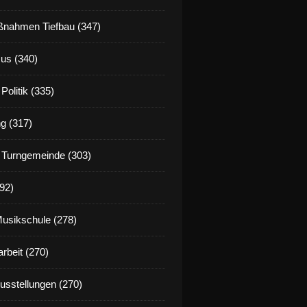
nahmen Tiefbau (347)
us (340)
Politik (335)
g (317)
 Turngemeinde (303)
92)
Musikschule (278)
rbeit (270)
Ausstellungen (270)