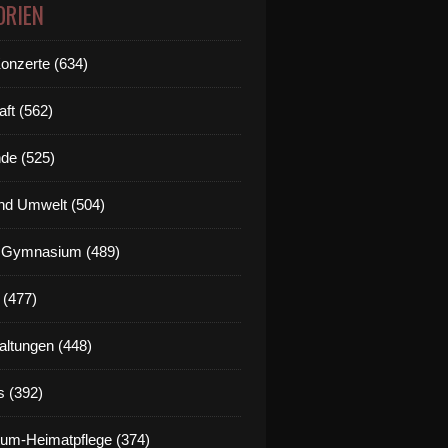
ORIEN
Konzerte (634)
aft (562)
de (525)
nd Umwelt (504)
g Gymnasium (489)
 (477)
altungen (448)
s (392)
um-Heimatpflege (374)