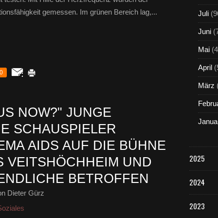
ionsfähigkeit gemessen. Im grünen Bereich lag,...
Juli
(9
Juni
(
Mai
(4
April
(
0
März
Febru
 US NOW?" JUNGE
Janua
E SCHAUSPIELER
MA ‪AIDS AUF DIE BÜHNE
2025
S VEITSHÖCHHEIM UND
ENDLICHE BETROFFEN
2024
n Dieter Gürz
2023
Soziales