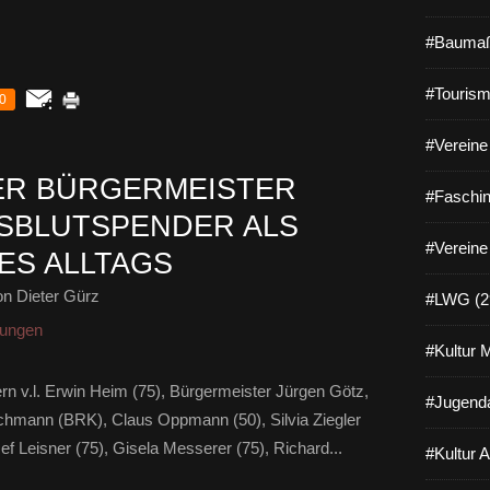
#Baumaß
#Tourism
0
#Vereine 
ER BÜRGERMEISTER
#Faschin
SBLUTSPENDER ALS
#Vereine
ES ALLTAGS
n Dieter Gürz
#LWG (2
rungen
#Kultur 
rn v.l. Erwin Heim (75), Bürgermeister Jürgen Götz,
#Jugenda
achmann (BRK), Claus Oppmann (50), Silvia Ziegler
ef Leisner (75), Gisela Messerer (75), Richard...
#Kultur 