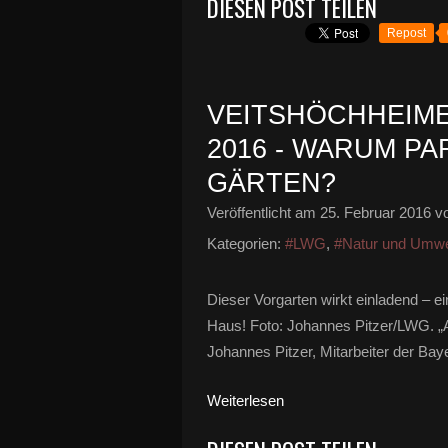
DIESEN POST TEILEN
Repost
VEITSHÖCHHEIM
2016 - WARUM PA
GÄRTEN?
Veröffentlicht am
25. Februar 2016
vo
Kategorien:
#LWG
,
#Natur und Umwe
Dieser Vorgarten wirkt einladend – e
Haus! Foto: Johannes Pitzer/LWG. „Att
Johannes Pitzer, Mitarbeiter der Bay
Weiterlesen