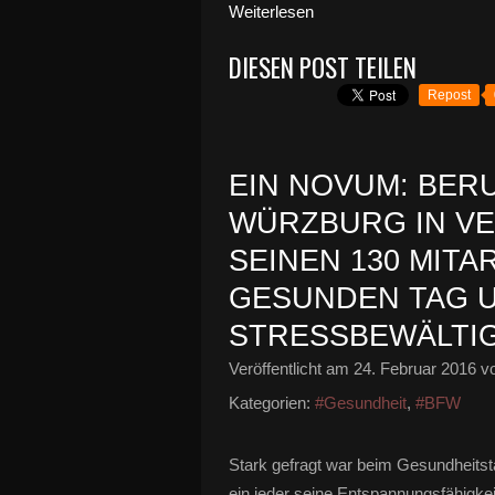
Weiterlesen
DIESEN POST TEILEN
Repost
EIN NOVUM: BE
WÜRZBURG IN V
SEINEN 130 MITA
GESUNDEN TAG U
STRESSBEWÄLTI
Veröffentlicht am
24. Februar 2016
vo
Kategorien:
#Gesundheit
,
#BFW
Stark gefragt war beim Gesundheits
ein jeder seine Entspannungsfähigkei