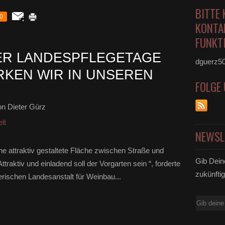
BITTE 
0
KONTA
FUNKTI
ER LANDESPFLEGETAGE
dguerz5
RKEN WIR IN UNSEREN
FOLGE
n Dieter Gürz
lt
NEWSL
ine attraktiv gestaltete Fläche zwischen Straße und
Gib Dein
raktiv und einladend soll der Vorgarten sein “, forderte
zukünftig
erischen Landesanstalt für Weinbau...
E-
Mail