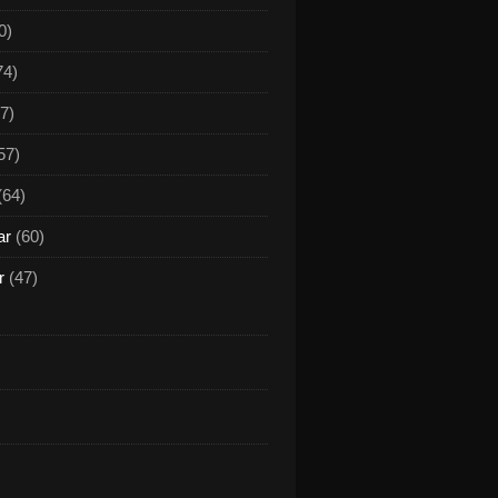
0)
74)
7)
57)
(64)
ar
(60)
r
(47)