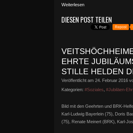
Weiterlesen
DIESEN POST TEILEN
Repost
VEITSHÖCHHEIM
EHRTE JUBILÄUM
STILLE HELDEN D
Veröffentlicht am
24. Februar 2016
vo
Kategorien:
#Soziales
,
#Jubiläen-Eh
Bild mit den Geehrten und BRK-Helfe
Karl-Ludwig Bayerlein (75), Doris B
(75), Renate Meinert (BRK), Karl-Jos