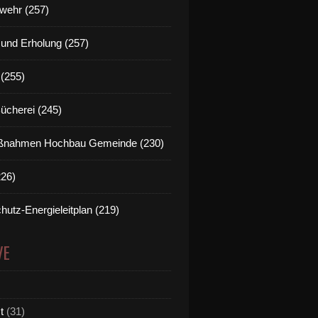
wehr (257)
t und Erholung (257)
(255)
Bücherei (245)
nahmen Hochbau Gemeinde (230)
226)
hutz-Energieleitplan (219)
VE
t
(31)