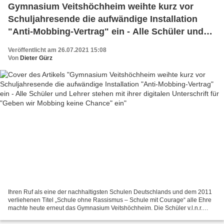
Gymnasium Veitshöchheim weihte kurz vor
Schuljahresende die aufwändige Installation
"Anti-Mobbing-Vertrag" ein - Alle Schüler und
Lehrer stehen mit ihrer digitalen Unterschrift für
Veröffentlicht am 26.07.2021 15:08
"Geben wir Mobbing keine Chance" ein
Von
Dieter Gürz
Ihren Ruf als eine der nachhaltigsten Schulen Deutschlands und dem 2011
verliehenen Titel „Schule ohne Rassismus – Schule mit Courage“ alle Ehre
machte heute erneut das Gymnasium Veitshöchheim. Die Schüler v.l.n.r.
Lucia Hirn, Aicha Cherif, Simon Rockenstein,...