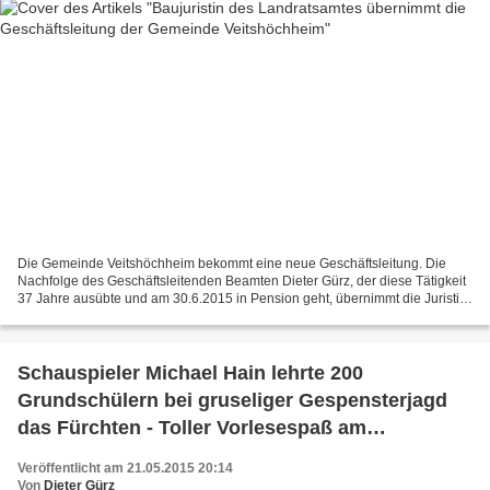
Die Gemeinde Veitshöchheim bekommt eine neue Geschäftsleitung. Die
Nachfolge des Geschäftsleitenden Beamten Dieter Gürz, der diese Tätigkeit
37 Jahre ausübte und am 30.6.2015 in Pension geht, übernimmt die Juristin
Eva Marietta Freifrau von Vietinghoff-Scheel....
Schauspieler Michael Hain lehrte 200
Grundschülern bei gruseliger Gespensterjagd
das Fürchten - Toller Vorlesespaß am
Gymnasium Veitshöchheim mit einer kräftigen
Veröffentlicht am 21.05.2015 20:14
Prise Theater
Von
Dieter Gürz