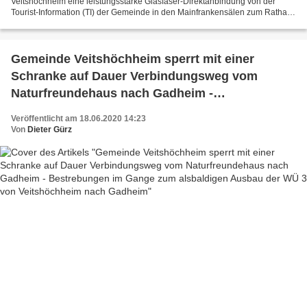
Veitshöchheim eine leistungsstarke Glasfaser-Direktanbindung von der
Tourist-Information (TI) der Gemeinde in den Mainfrankensälen zum Rathaus
verlegen zu lassen, durch die sich dann die...
Gemeinde Veitshöchheim sperrt mit einer
Schranke auf Dauer Verbindungsweg vom
Naturfreundehaus nach Gadheim -
Bestrebungen im Gange zum alsbaldigen
Veröffentlicht am 18.06.2020 14:23
Ausbau der WÜ 3 von Veitshöchheim nach
Von
Dieter Gürz
Gadheim