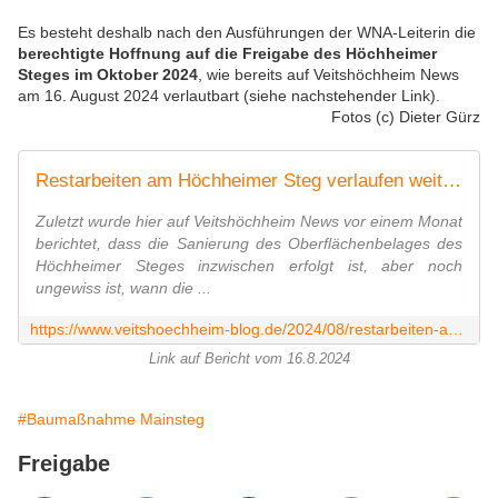
Es besteht deshalb nach den Ausführungen der WNA-Leiterin die
berechtigte Hoffnung auf die Freigabe des Höchheimer
Steges im Oktober 2024
, wie bereits auf Veitshöchheim News
am 16. August 2024 verlautbart (siehe nachstehender Link).
Fotos (c) Dieter Gürz
Restarbeiten am Höchheimer Steg verlaufen weiter schleppend - Nun wird eine Fertigstellung im Oktober 2024 und der Abbruch des alten Stegs im März/April 2025 anvisiert - Veitshöchheim News
Zuletzt wurde hier auf Veitshöchheim News vor einem Monat
berichtet, dass die Sanierung des Oberflächenbelages des
Höchheimer Steges inzwischen erfolgt ist, aber noch
ungewiss ist, wann die ...
https://www.veitshoechheim-blog.de/2024/08/restarbeiten-am-hochheimer-steg-verlaufen-weiter-schleppend-nun-wird-eine-fertigstellung-im-oktober-anvisiert.html
Link auf Bericht vom 16.8.2024
#Baumaßnahme Mainsteg
Freigabe