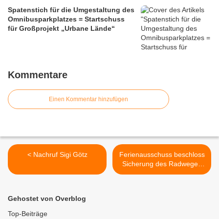
Mainbalkon ablehnte
Spatenstich für die Umgestaltung des
Omnibusparkplatzes = Startschuss
für Großprojekt „Urbane Lände“
Kommentare
Einen Kommentar hinzufügen
< Nachruf Sigi Götz
Ferienausschuss beschloss
Sicherung des Radweges
entlang B 27 gegen
Steinschlag mit Kosten für
die Gemeinde von 165.000
Gehostet von Overblog
Euro - Sperrung Anfang
Februar 2025 für fünf
Top-Beiträge