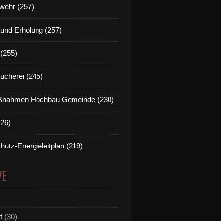
wehr (257)
t und Erholung (257)
(255)
Bücherei (245)
nahmen Hochbau Gemeinde (230)
226)
hutz-Energieleitplan (219)
VE
t
(30)