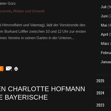
eter Gürz
Juli
(9
sverein
,
#Natur und Umwelt
Juni
(
 Himmelfahrt und Vatertag), lädt der Vorsitzende des
Mai
(4
m Burkard Löffler zwischen 10 und 12 Uhr zur ersten
April
(
es Vereins in seinen Garten in der Unteren...
März
Febru
Janua
0
2025
EN CHARLOTTE HOFMANN
2024
E BAYERISCHE
2023