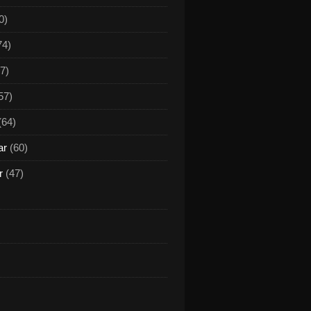
0)
74)
7)
57)
(64)
ar
(60)
r
(47)