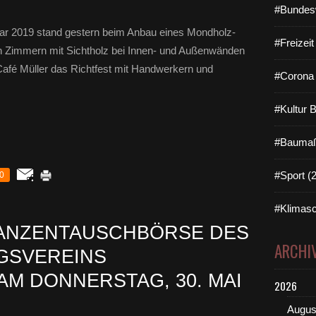
#Bundes
ar 2019 stand gestern beim Anbau eines Mondholz-
#Freizei
en Zimmern mit Sichtholz bei Innen- und Außenwänden
afé Müller das Richtfest mit Handwerkern und
#Corona 
#Kultur 
#Baumaß
#Sport (
0
#Klimasc
LANZENTAUSCHBÖRSE DES
ARCHI
GSVEREINS
AM DONNERSTAG, 30. MAI
2026
Augus