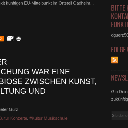
t künftigen EU-Mittelpunkt im Ortsteil Gadheim...
BITTE 
KONTA
FUNKTI
dguerz5
0
FOLGE
ER
CHUNG WAR EINE
NEWSL
IOSE ZWISCHEN KUNST,
ALTUNG UND
Gib Dein
N
zukünftig
eter Gürz
E-
ultur Konzerte
,
#Kultur Musikschule
Mail