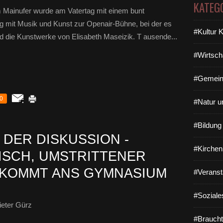
KATEG
m Mainufer wurde am Vatertag mit einem bunt
g mit Musik und Kunst zur Openair-Bühne, bei der es
#Kultur 
ild die Kunstwerke von Elisabeth Maseizik. T ausende...
#Wirtsch
#Gemein
0
#Natur u
#Bildun
 DER DISKUSSION -
#Kirchen
ISCH, UMSTRITTENER
 KOMMT ANS GYMNASIUM
#Veranst
#Soziale
eter Gürz
#Braucht