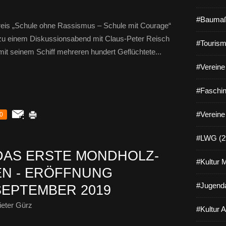
#Baumaß
reis „Schule ohne Rassismus – Schule mit Courage“
 zu einem Diskussionsabend mit Claus-Peter Reisch
#Tourism
e mit seinem Schiff mehreren hundert Geflüchtete...
#Vereine 
#Faschin
#Vereine
0
#LWG (2
DAS ERSTE MONDHOLZ-
#Kultur 
EN - ERÖFFNUNG
#Jugenda
SEPTEMBER 2019
eter Gürz
#Kultur 