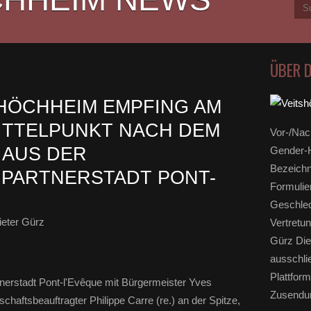
ÜBER 
HÖCHHEIM EMPFING AM
ITTELPUNKT NACH DEM
Vor-/Nac
 AUS DER
Gender-H
Bezeichn
 PARTNERSTADT PONT-
Formulie
Geschlec
eter Gürz
Vertretun
Gürz Die
ausschli
Plattform
nerstadt Pont-l'Evêque mit Bürgermeister Yves
Zusendun
haftsbeauftragter Philippe Carre (re.) an der Spitze,