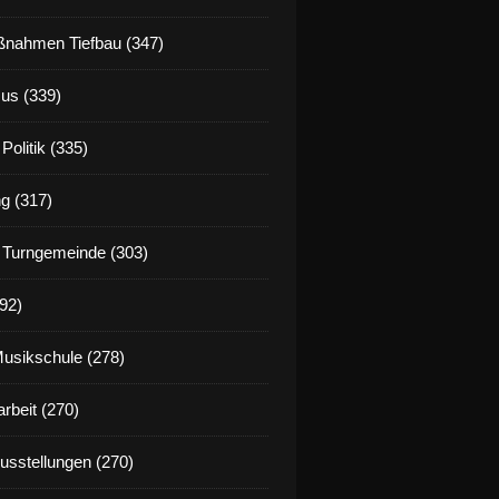
nahmen Tiefbau (347)
us (339)
Politik (335)
g (317)
 Turngemeinde (303)
92)
Musikschule (278)
rbeit (270)
Ausstellungen (270)