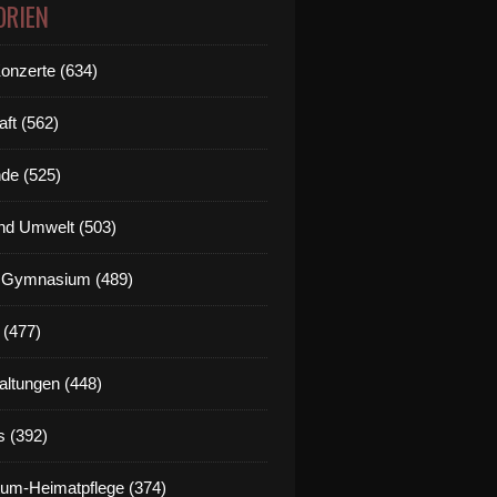
ORIEN
Konzerte (634)
aft (562)
de (525)
nd Umwelt (503)
g Gymnasium (489)
 (477)
altungen (448)
s (392)
um-Heimatpflege (374)