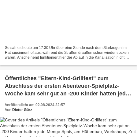
So sah es heute um 17:30 Uhr über eine Stunde nach dem Starkregen im
Rathausinnenhof aus, während die Straßen draußen schon wieder trocken
waren. Anscheinend funktioniert hier der Ablauf in die Kanalisation nicht.
Wer trockenen Fußes zum Hofgarten wollte,...
Öffentliches "Eltern-Kind-Grillfest" zum
Abschluss der ersten Abenteuer-Spielplatz-
Woche kam sehr gut an -200 Kinder hatten jede
Menge Spaß, am Hüttenbau, Workshops, Zeit
Veröffentlicht am 02.08.2024 22:57
mit Freunden, Basteln und Spielen
Von
Dieter Gürz