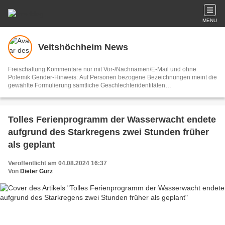
MENU
Veitshöchheim News
Freischaltung Kommentare nur mit Vor-/Nachnamen/E-Mail und ohne
Polemik Gender-Hinweis: Auf Personen bezogene Bezeichnungen meint die
gewählte Formulierung sämtliche Geschlechteridentitäten
Vertretungsberechtigter und V.i.S.d.P. Dieter Gürz Die Einhaltung der DS-
GVO ist ausschließlich Sache der Overblog-Hosting-Plattform. Ihre E-Mail-
Adresse wird nur zur Zusendung des Newsletters genutzt.
Tolles Ferienprogramm der Wasserwacht endete
aufgrund des Starkregens zwei Stunden früher
als geplant
Veröffentlicht am 04.08.2024 16:37
Von
Dieter Gürz