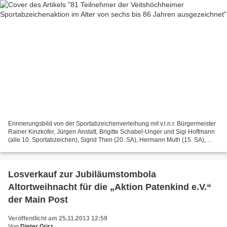
Erinnerungsbild von der Sportabzeichenverleihung mit v.l.n.r. Bürgermeister
Rainer Kinzkofer, Jürgen Anstatt, Brigitte Schabel-Unger und Sigi Hoffmann
(alle 10. Sportabzeichen), Sigrid Then (20. SA), Hermann Muth (15. SA),
Gerhard Oehler (mit 86 ältester...
Losverkauf zur Jubiläumstombola
Altortweihnacht für die „Aktion Patenkind e.V.“
der Main Post
Veröffentlicht am 25.11.2013 12:59
Von
Dieter Gürz