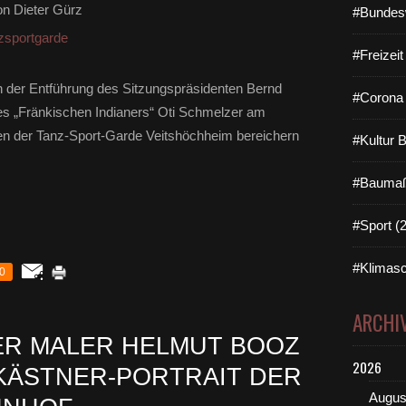
n Dieter Gürz
#Bundes
zsportgarde
#Freizei
n der Entführung des Sitzungspräsidenten Bernd
#Corona 
 des „Fränkischen Indianers“ Oti Schmelzer am
nen der Tanz-Sport-Garde Veitshöchheim bereichern
#Kultur 
#Baumaß
#Sport (
#Klimasc
0
ARCHI
ER MALER HELMUT BOOZ
2026
KÄSTNER-PORTRAIT DER
Augus