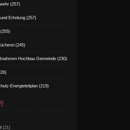
wehr (257)
t und Erholung (257)
(255)
Bücherei (245)
nahmen Hochbau Gemeinde (230)
226)
hutz-Energieleitplan (219)
VE
t
(21)