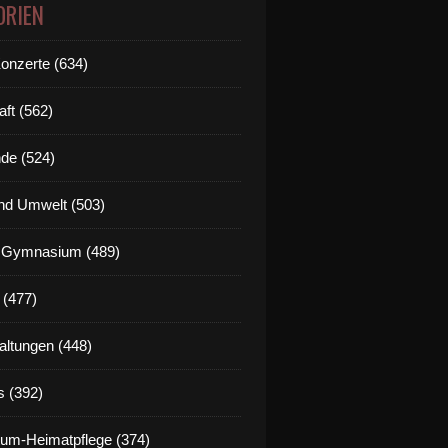
ORIEN
Konzerte (634)
aft (562)
de (524)
nd Umwelt (503)
g Gymnasium (489)
 (477)
altungen (448)
s (392)
um-Heimatpflege (374)