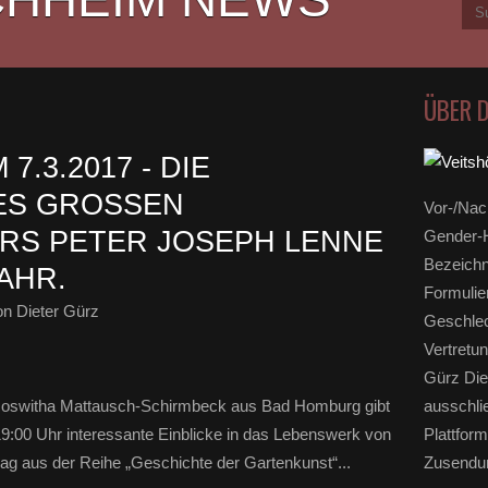
ÜBER 
.3.2017 - DIE
S GROSSEN G
Vor-/Nac
 PETER JOSEPH LENNE Z
Gender-H
Bezeichn
AHR.
Formulie
n Dieter Gürz
Geschlec
Vertretun
Gürz Die
 Roswitha Mattausch-Schirmbeck aus Bad Homburg gibt
ausschli
9:00 Uhr interessante Einblicke in das Lebenswerk von
Plattform
rag aus der Reihe „Geschichte der Gartenkunst“...
Zusendun