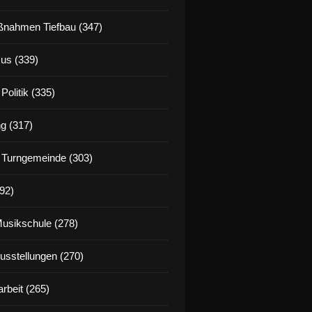
nahmen Tiefbau (347)
us (339)
Politik (335)
g (317)
 Turngemeinde (303)
92)
Musikschule (278)
Ausstellungen (270)
rbeit (265)