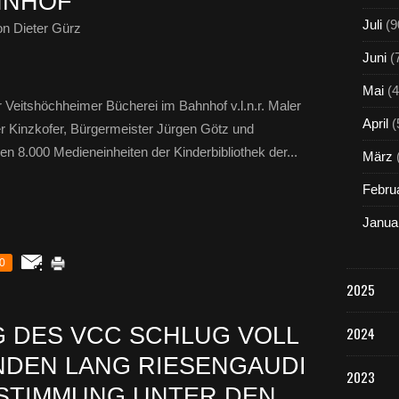
HNHOF
Juli
(9
n Dieter Gürz
Juni
(
Mai
(4
r Veitshöchheimer Bücherei im Bahnhof v.l.n.r. Maler
April
(
r Kinzkofer, Bürgermeister Jürgen Götz und
en 8.000 Medieneinheiten der Kinderbibliothek der...
März
Febru
Janua
0
2025
 DES VCC SCHLUG VOLL
2024
UNDEN LANG RIESENGAUDI
2023
RSTIMMUNG UNTER DEN