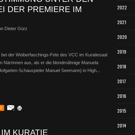
2022
I DER PREMIERE IM
2021
n Dieter Gürz
2020
2019
e bei der Weiberfaschings-Fete des VCC im Kuratiesaal
n Närrinnen aus, als er die blondmähnige Manuela
2018
Hofgarten-Schauspieler Manuel Seemann) in High...
2017
2016
0
2015
2014
M KURATIE K