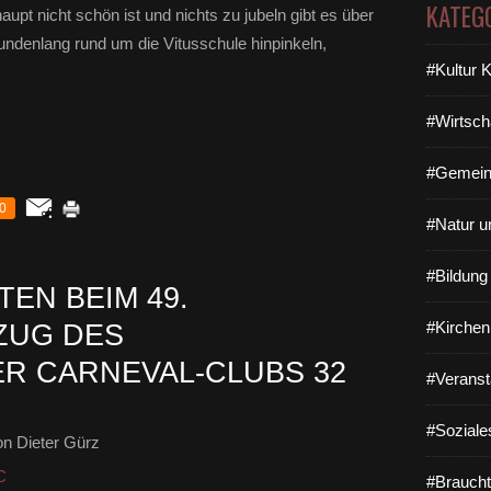
KATEG
upt nicht schön ist und nichts zu jubeln gibt es über
tundenlang rund um die Vitusschule hinpinkeln,
#Kultur 
#Wirtsch
#Gemein
0
#Natur u
#Bildun
EN BEIM 49.
#Kirchen
ZUG DES
R CARNEVAL-CLUBS 32
#Veranst
#Soziale
n Dieter Gürz
C
#Braucht