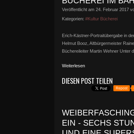
BÜCHEREI IM BA
Veröffentlicht am
24. Februar 2017
vo
Kategorien:
#Kultur Bücherei
Erich-Kästner-Portraitübergabe in de
Helmut Booz, Altbürgermeister Raine
Büchereileiter Martin Wehner Unter d
Weiterlesen
DIESEN POST TEILEN
Repost
WEIBERFASCHING
EIN - SECHS ST
UND EINE SUPE