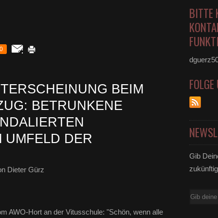
BITTE 
KONTA
FUNKTI
0
dguerz5
FOLGE
ITERSCHEINUNG BEIM
UG: BETRUNKENE
ANDALIERTEN
NEWSL
M UMFELD DER
Gib Dein
zukünftig
n Dieter Gürz
E-
Mail
om AWO-Hort an der Vitusschule: "Schön, wenn alle