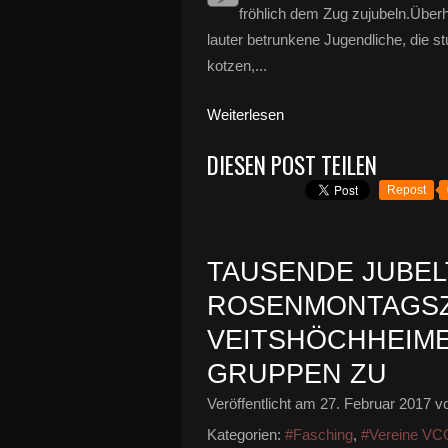
fröhlich dem Zug zujubeln.Überha
lauter betrunkene Jugendliche, die s
kotzen,...
Weiterlesen
DIESEN POST TEILEN
Repost
TAUSENDE JUBELT
ROSENMONTAGS
VEITSHÖCHHEIME
GRUPPEN ZU
Veröffentlicht am
27. Februar 2017
vo
Kategorien:
#Fasching
,
#Vereine VC