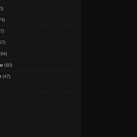
0)
74)
7)
57)
(64)
ar
(60)
r
(47)