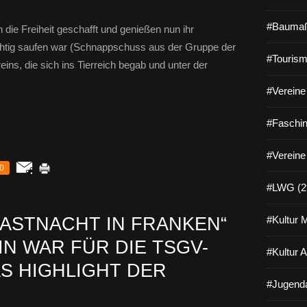
#Baumaß
 die Freiheit geschafft und genießen nun ihr
üchtig saufen war (Schnappschuss aus der Gruppe der
#Tourism
ns, die sich ins Tierreich begab und unter der
#Vereine 
#Faschin
#Vereine
0
#LWG (2
FASTNACHT IN FRANKEN“
#Kultur 
EIN WAR FÜR DIE TSGV-
#Kultur 
S HIGHLIGHT DER
#Jugenda