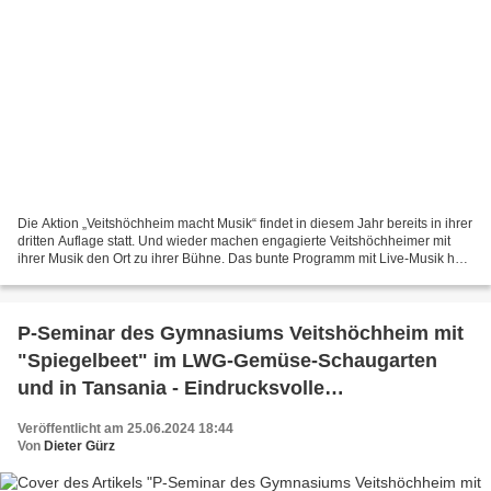
Die Aktion „Veitshöchheim macht Musik“ findet in diesem Jahr bereits in ihrer
dritten Auflage statt. Und wieder machen engagierte Veitshöchheimer mit
ihrer Musik den Ort zu ihrer Bühne. Das bunte Programm mit Live-Musik hält
für jeden Geschmack etwas...
P-Seminar des Gymnasiums Veitshöchheim mit
"Spiegelbeet" im LWG-Gemüse-Schaugarten
und in Tansania - Eindrucksvolle
Projektpräsentation mit Liveschaltung nach
Veröffentlicht am 25.06.2024 18:44
Afrika - demnächst auch in der BR-
Von
Dieter Gürz
Frankenschau und beim Tag der Offenen Tür