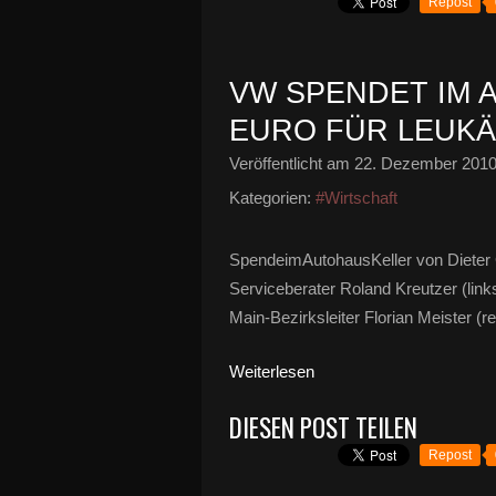
Repost
VW SPENDET IM 
EURO FÜR LEUK
Veröffentlicht am
22. Dezember 201
Kategorien:
#Wirtschaft
SpendeimAutohausKeller von Dieter 
Serviceberater Roland Kreutzer (lin
Main-Bezirksleiter Florian Meister 
Weiterlesen
DIESEN POST TEILEN
Repost