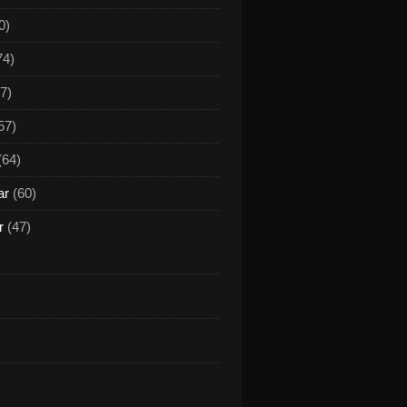
0)
74)
7)
57)
(64)
ar
(60)
r
(47)