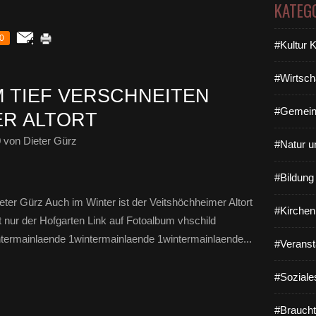
KATEG
0
#Kultur 
#Wirtsch
M TIEF VERSCHNEITEN
#Gemein
ER ALTORT
0
von Dieter Gürz
#Natur u
#Bildun
ter Gürz Auch im Winter ist der Veitshöchheimer Altort
#Kirchen
t nur der Hofgarten Link auf Fotoalbum vhschild
termainlaende 1wintermainlaende 1wintermainlaende...
#Veranst
#Soziale
#Braucht