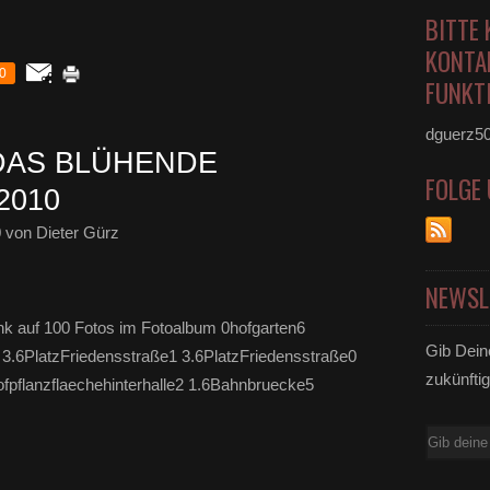
BITTE 
KONTA
0
FUNKTI
dguerz5
DAS BLÜHENDE
FOLGE
2010
0
von Dieter Gürz
NEWSL
nk auf 100 Fotos im Fotoalbum 0hofgarten6
Gib Dein
3.6PlatzFriedensstraße1 3.6PlatzFriedensstraße0
zukünftig
fpflanzflaechehinterhalle2 1.6Bahnbruecke5
E-
Mail