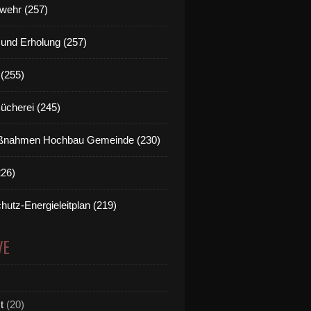
wehr (257)
t und Erholung (257)
(255)
Bücherei (245)
nahmen Hochbau Gemeinde (230)
226)
hutz-Energieleitplan (219)
VE
t
(20)