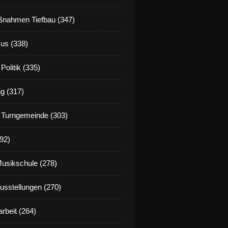
nahmen Tiefbau (347)
us (338)
Politik (335)
g (317)
 Turngemeinde (303)
92)
Musikschule (278)
Ausstellungen (270)
rbeit (264)