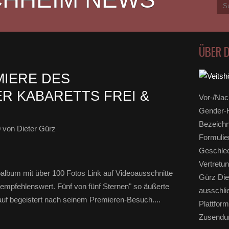
ÜBER 
IERE DES
R KABARETTS FREI &
Vor-/Nac
Gender-H
Bezeichn
0
von Dieter Gürz
Formulie
Geschlec
Vertretun
oalbum mit über 100 Fotos Link auf Videoausschnitte
Gürz Die
ut empfehlenswert. Fünf von fünf Sternen" so äußerte
ausschli
auf begeistert nach seinem Premieren-Besuch....
Plattform
Zusendun