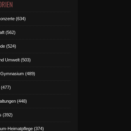
ORIEN
Konzerte (634)
aft (562)
de (524)
nd Umwelt (503)
g Gymnasium (489)
 (477)
altungen (448)
s (392)
um-Heimatpflege (374)