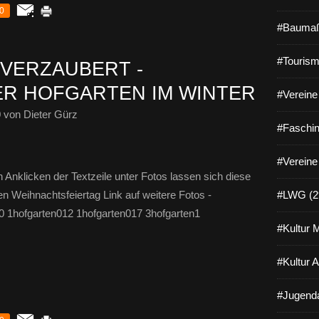
0
#Baumaß
#Tourism
 VERZAUBERT -
R HOFGARTEN IM WINTER
#Vereine 
0
von Dieter Gürz
#Faschin
#Vereine
Anklicken der Textzeile unter Fotos lassen sich diese
n Weihnachtsfeiertag Link auf weitere Fotos -
#LWG (2
0 1hofgarten012 1hofgarten017 3hofgarten1
#Kultur 
#Kultur 
#Jugenda