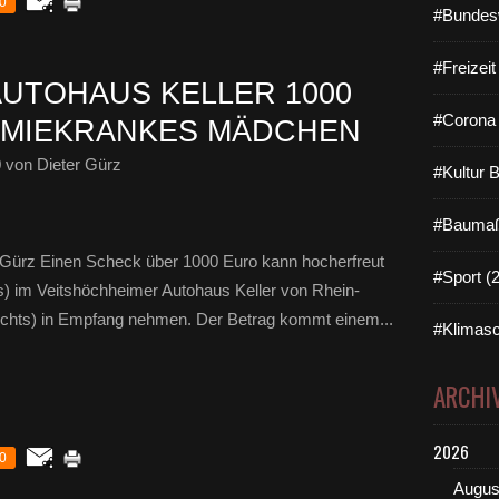
0
#Bundes
#Freizei
AUTOHAUS KELLER 1000
#Corona 
ÄMIEKRANKES MÄDCHEN
0
von Dieter Gürz
#Kultur 
#Baumaß
Gürz Einen Scheck über 1000 Euro kann hocherfreut
#Sport (
ks) im Veitshöchheimer Autohaus Keller von Rhein-
(rechts) in Empfang nehmen. Der Betrag kommt einem...
#Klimasc
ARCHI
2026
0
Augus