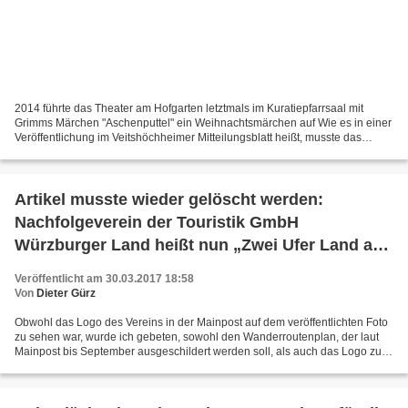
2014 führte das Theater am Hofgarten letztmals im Kuratiepfarrsaal mit
Grimms Märchen "Aschenputtel" ein Weihnachtsmärchen auf Wie es in einer
Veröffentlichung im Veitshöchheimer Mitteilungsblatt heißt, musste das
Weihnachtsmärchen wegen der Termindichte...
Artikel musste wieder gelöscht werden:
Nachfolgeverein der Touristik GmbH
Würzburger Land heißt nun „Zwei Ufer Land am
Main“ - Ausweisung Panorama-
Veröffentlicht am 30.03.2017 18:58
Höhenwanderweg bis September
Von
Dieter Gürz
Obwohl das Logo des Vereins in der Mainpost auf dem veröffentlichten Foto
zu sehen war, wurde ich gebeten, sowohl den Wanderroutenplan, der laut
Mainpost bis September ausgeschildert werden soll, als auch das Logo zu
entfernen, da beides noch nicht für...