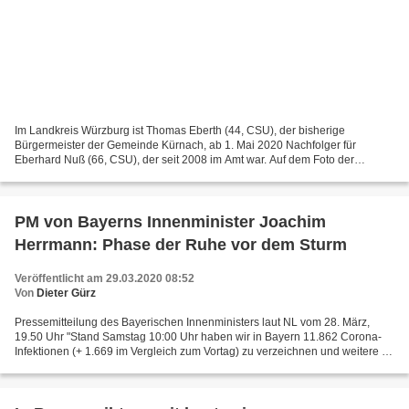
Im Landkreis Würzburg ist Thomas Eberth (44, CSU), der bisherige
Bürgermeister der Gemeinde Kürnach, ab 1. Mai 2020 Nachfolger für
Eberhard Nuß (66, CSU), der seit 2008 im Amt war. Auf dem Foto der
örtlichen CSU hatte Eberth (links im Bild) gerade noch...
PM von Bayerns Innenminister Joachim
Herrmann: Phase der Ruhe vor dem Sturm
Veröffentlicht am 29.03.2020 08:52
Von
Dieter Gürz
Pressemitteilung des Bayerischen Innenministers laut NL vom 28. März,
19.50 Uhr "Stand Samstag 10:00 Uhr haben wir in Bayern 11.862 Corona-
Infektionen (+ 1.669 im Vergleich zum Vortag) zu verzeichnen und weitere 26
Corona-Tote zu beklagen, sodass sich...