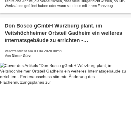
zahlreiche Anrufe, die verdeutlichen, dass viele Bürger nicht wissen, ob Kfz-
Werkstätten geöffnet haben oder wann sie diese mit ihrem Fahrzeug
aufsuchen dürfen. Die Kfz-Werkstätten und...
Don Bosco gGmbH Würzburg plant, im
Veitshöchheimer Ortsteil Gadheim ein weiteres
Internatsgebäude zu errichten -
Ferienausschuss stimmte Änderung des
Veröffentlicht am 03.04.2020 08:55
Flächennutzungsplanes zu
Von
Dieter Gürz