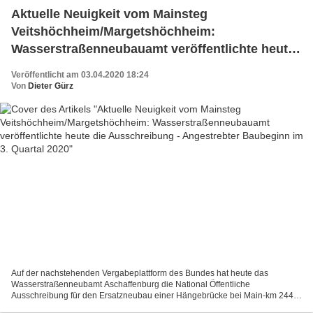
Aktuelle Neuigkeit vom Mainsteg
Veitshöchheim/Margetshöchheim:
Wasserstraßenneubauamt veröffentlichte heute
die Ausschreibung - Angestrebter Baubeginn im
Veröffentlicht am 03.04.2020 18:24
3. Quartal 2020
Von
Dieter Gürz
Auf der nachstehenden Vergabeplattform des Bundes hat heute das
Wasserstraßenneubamt Aschaffenburg die National Öffentliche
Ausschreibung für den Ersatzneubau einer Hängebrücke bei Main-km 244,4
zwischen Veitshöchheim und Margetshöchheim mit anschließendem...