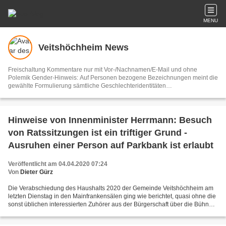
MENU
Veitshöchheim News
Freischaltung Kommentare nur mit Vor-/Nachnamen/E-Mail und ohne
Polemik Gender-Hinweis: Auf Personen bezogene Bezeichnungen meint die
gewählte Formulierung sämtliche Geschlechteridentitäten
Vertretungsberechtigter und V.i.S.d.P. Dieter Gürz Die Einhaltung der DS-
GVO ist ausschließlich Sache der Overblog-Hosting-Plattform. Ihre E-Mail-
Adresse wird nur zur Zusendung des Newsletters genutzt.
Hinweise von Innenminister Herrmann: Besuch
von Ratssitzungen ist ein triftiger Grund -
Ausruhen einer Person auf Parkbank ist erlaubt
Veröffentlicht am 04.04.2020 07:24
Von
Dieter Gürz
Die Verabschiedung des Haushalts 2020 der Gemeinde Veitshöchheim am
letzten Dienstag in den Mainfrankensälen ging wie berichtet, quasi ohne die
sonst üblichen interessierten Zuhörer aus der Bürgerschaft über die Bühne.
Man war wohl der Meinung, dass der...