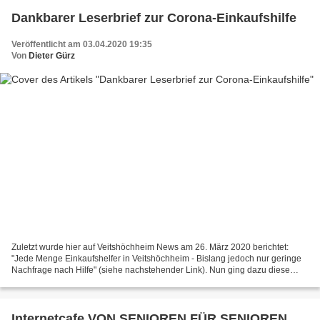
Dankbarer Leserbrief zur Corona-Einkaufshilfe
Veröffentlicht am 03.04.2020 19:35
Von
Dieter Gürz
Zuletzt wurde hier auf Veitshöchheim News am 26. März 2020 berichtet:
"Jede Menge Einkaufshelfer in Veitshöchheim - Bislang jedoch nur geringe
Nachfrage nach Hilfe" (siehe nachstehender Link). Nun ging dazu diese
Zuschrift von Inga Wiek über die Inanspruchnahme...
Internetcafe VON SENIOREN FÜR SENIOREN