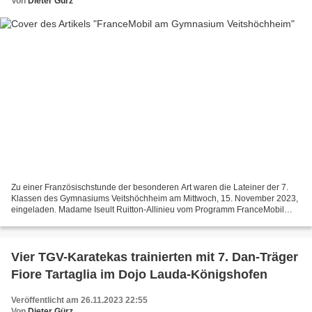
Von
Dieter Gürz
Zu einer Französischstunde der besonderen Art waren die Lateiner der 7.
Klassen des Gymnasiums Veitshöchheim am Mittwoch, 15. November 2023,
eingeladen. Madame Iseult Ruitton-Allinieu vom Programm FranceMobil
gelang es, die Siebtklässler spielerisch an...
Vier TGV-Karatekas trainierten mit 7. Dan-Träger
Fiore Tartaglia im Dojo Lauda-Königshofen
Veröffentlicht am 26.11.2023 22:55
Von
Dieter Gürz