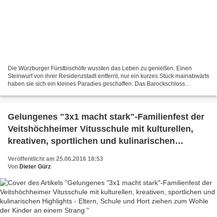
Die Würzburger Fürstbischöfe wussten das Leben zu genießen. Einen
Steinwurf von ihrer Residenzstadt entfernt, nur ein kurzes Stück mainabwärts
haben sie sich ein kleines Paradies geschaffen: Das Barockschloss
Veitshöchheim und sein prächtiger Rokokogarten...
Gelungenes "3x1 macht stark"-Familienfest der
Veitshöchheimer Vitusschule mit kulturellen,
kreativen, sportlichen und kulinarischen
Highlights - Eltern, Schule und Hort ziehen zum
Veröffentlicht am 25.06.2016 18:53
Wohle der Kinder an einem Strang
Von
Dieter Gürz