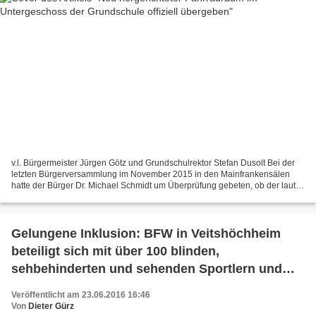
v.l. Bürgermeister Jürgen Götz und Grundschulrektor Stefan Dusolt Bei der
letzten Bürgerversammlung im November 2015 in den Mainfrankensälen
hatte der Bürger Dr. Michael Schmidt um Überprüfung gebeten, ob der laut
Rektor von der Gemeinde geschlossene...
Gelungene Inklusion: BFW in Veitshöchheim
beteiligt sich mit über 100 blinden,
sehbehinderten und sehenden Sportlern und
Unterstützern beim Würzburger Fimenlauf am
Veröffentlicht am 23.06.2016 16:46
29. Juni
Von
Dieter Gürz