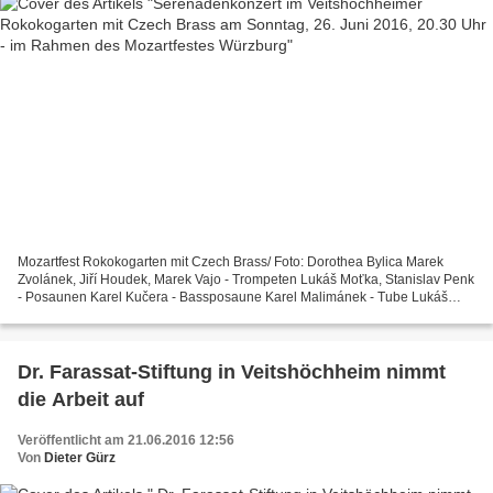
Mozartfest Rokokogarten mit Czech Brass/ Foto: Dorothea Bylica Marek
Zvolánek, Jiří Houdek, Marek Vajo - Trompeten Lukáš Moťka, Stanislav Penk
- Posaunen Karel Kučera - Bassposaune Karel Malimánek - Tube Lukáš
Pelikán - Gitarre spielen Werke von Bach,...
Dr. Farassat-Stiftung in Veitshöchheim nimmt
die Arbeit auf
Veröffentlicht am 21.06.2016 12:56
Von
Dieter Gürz