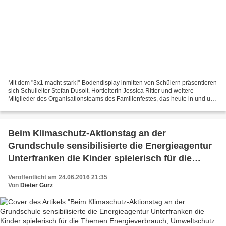
Mit dem "3x1 macht stark!"-Bodendisplay inmitten von Schülern präsentieren
sich Schulleiter Stefan Dusolt, Hortleiterin Jessica Ritter und weitere
Mitglieder des Organisationsteams des Familienfestes, das heute in und um
die Vitusschule im Veitshöchheimer...
Beim Klimaschutz-Aktionstag an der
Grundschule sensibilisierte die Energieagentur
Unterfranken die Kinder spielerisch für die
Themen Energieverbrauch, Umweltschutz und
Veröffentlicht am 24.06.2016 21:35
Klimawandel
Von
Dieter Gürz