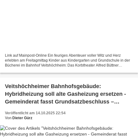
Link auf Mainpost-Online Ein feuriges Abenteuer voller Witz und Herz
erlebten am Freitagmittag Kinder aus Kindergarten und Grundschule in der
Bücherei im Bahnhof Veitshöchheim: Das Korbtheater Alfred Büttner
gastierte dort mit dem Stück „Der kleine Drache...
Veitshöchheimer Bahnhofsgebäude:
Hybridheizung soll alte Gasheizung ersetzen -
Gemeinderat fasst Grundsatzbeschluss –
Planungskosten bis 50.000 Euro freigegeben
Veröffentlicht am 14.10.2025 22:54
Von
Dieter Gürz