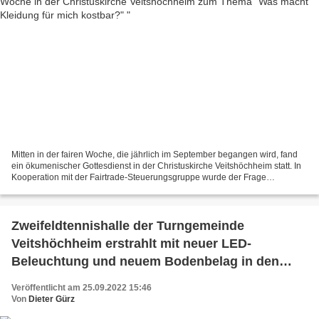
Mitten in der fairen Woche, die jährlich im September begangen wird, fand
ein ökumenischer Gottesdienst in der Christuskirche Veitshöchheim statt. In
Kooperation mit der Fairtrade-Steuerungsgruppe wurde der Frage
nachgegangen: Was macht Kleidung für mich...
Zweifeldtennishalle der Turngemeinde
Veitshöchheim erstrahlt mit neuer LED-
Beleuchtung und neuem Bodenbelag in den
Vereinsfarben - Vereinsgaststatte heißt nun
Veröffentlicht am 25.09.2022 15:46
nach Neueröffnung im November "Bei Nino"
Von
Dieter Gürz