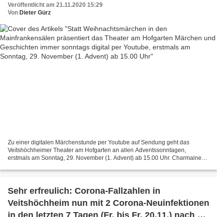
Veröffentlicht am 21.11.2020 15:29
Sonntag, 29. November (1. Advent) ab 15.00 Uhr
Von
Dieter Gürz
Zu einer digitalen Märchenstunde per Youtube auf Sendung geht das
Veitshöchheimer Theater am Hofgarten an allen Adventssonntagen,
erstmals am Sonntag, 29. November (1. Advent) ab 15.00 Uhr. Charmaine
Brunzel, ihr Mann Matthias und Carina Wohlfahrt (v.l.n.r.)...
Sehr erfreulich: Corona-Fallzahlen in
Veitshöchheim nun mit 2 Corona-Neuinfektionen
in den letzten 7 Tagen (Fr. bis Fr. 20.11.) nach 19