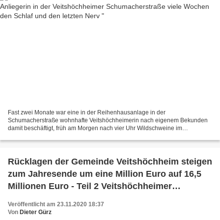
Fast zwei Monate war eine in der Reihenhausanlage in der
Schumacherstraße wohnhafte Veitshöchheimerin nach eigenem Bekunden
damit beschäftigt, früh am Morgen nach vier Uhr Wildschweine im
benachbarten Reiheneckhaus-Gartens (im Bild) zu vertreiben. Sie...
Rücklagen der Gemeinde Veitshöchheim steigen
zum Jahresende um eine Million Euro auf 16,5
Millionen Euro - Teil 2 Veitshöchheimer
Bürgerversammlung 2020: Realisierte und
Veröffentlicht am 23.11.2020 18:37
laufende Projekte, Zukunfts-Projekte, Planungen
Von
Dieter Gürz