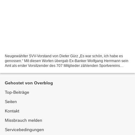
Neugewählter SVV-Vorstand von Dieter Gürz „Es war schön, ich habe es
genossen.“ Mit diesen Worten übergab Ex-Banker Wolfgang Herrmann sein
Amt als erster Vorsitzender des 707 Mitglieder zählenden Sportvereins
Veitshöchheim 1928 e.V. (SVV) nach sechs Jahren...
Gehostet von Overblog
Top-Beiträge
Seiten
Kontakt
Missbrauch melden
Servicebedingungen