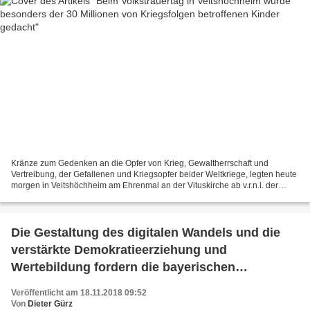
Kränze zum Gedenken an die Opfer von Krieg, Gewaltherrschaft und
Vertreibung, der Gefallenen und Kriegsopfer beider Weltkriege, legten heute
morgen in Veitshöchheim am Ehrenmal an der Vituskirche ab v.r.n.l. der
Standortälteste der Balthasar-Neumann-Kaserne...
Die Gestaltung des digitalen Wandels und die
verstärkte Demokratieerziehung und
Wertebildung fordern die bayerischen
Gymnasien heraus - Direktoren tagten in
Veröffentlicht am 18.11.2018 09:52
Veitshöchheim
Von
Dieter Gürz