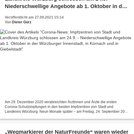
Niederschwellige Angebote ab 1. Oktober in der
Würzburger Innenstadt, in Kürnach und in
Veröffentlicht am 27.09.2021 15:14
Giebelstadt
Von
Dieter Gürz
Am 29. Dezember 2020 verabreichten Ärztinnen und Ärzte die ersten
Corona-Schutzimpfungen in den beiden Impfzentren von Stadt und
Landkreis Würzburg. Neun Monate später – am Freitag, 24. September 2021
– sind diese laut PM LRA WÜ von heute um 18 Uhr geschlossen...
„Wegmarkierer der NaturFreunde“ waren wieder