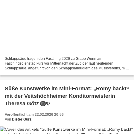
Schlappsäue tragen den Fasching 2026 zu Grabe Wenn am
Faschingsdienstag kurz vor Mitternacht der Zug der laut heulenden
Schlappsäue, angeführt von den Schlappsaududlern des Musikvereins, mit
dem Trauermarsch in b-Moll in den Rathausinnenhof einzieht,...
Süße Kunstwerke im Mini-Format: „Romy backt“
mit der Veitshöchheimer Konditormeisterin
Theresa Götz 🎂✨
Veröffentlicht am 22.02.2026 20:56
Von
Dieter Gürz