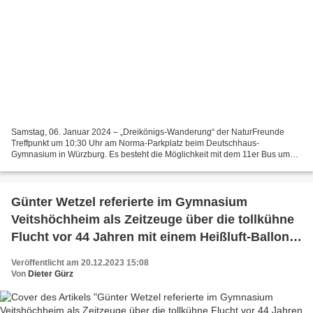
Samstag, 06. Januar 2024 – „Dreikönigs-Wanderung“ der NaturFreunde
Treffpunkt um 10:30 Uhr am Norma-Parkplatz beim Deutschhaus-
Gymnasium in Würzburg. Es besteht die Möglichkeit mit dem 11er Bus um
9:53 – 10:07 Uhr von Veitshöchheim zum Kulturspeicher...
Günter Wetzel referierte im Gymnasium
Veitshöchheim als Zeitzeuge über die tollkühne
Flucht vor 44 Jahren mit einem Heißluft-Ballon
aus der DDR nach Naila in Bayern, die damals
Veröffentlicht am 20.12.2023 15:08
größte Wellen schlug und 2018 verfilmt wurde
Von
Dieter Gürz