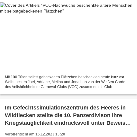
Mit 100 Tüten selbst gebackenen Plätzchen beschenkten heute kurz vor
Weihnachten Joel, Adriane, Melina und Jonathan von der Weißen Garde
des Veitshöchheimer Carneval-Clubs (VCC) zusammen mit Club-
Präsidentin Conny Lyding und Jugendleiter Christian Schmidt...
Im Gefechtssimulationszentrum des Heeres in
Wildflecken stellte die 10. Panzerdivison ihre
Kriegstauglichkeit eindrucksvoll unter Beweis -
„Schneller Degen 23“ war mit 2200
Veröffentlicht am 15.12.2023 13:20