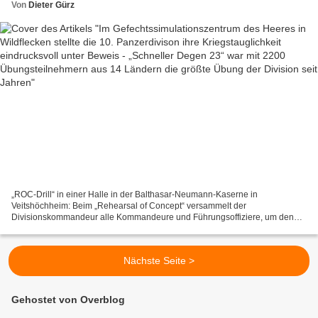
Übungsteilnehmern aus 14 Ländern die größte
Von
Dieter Gürz
Übung der Division seit Jahren
„ROC-Drill“ in einer Halle in der Balthasar-Neumann-Kaserne in
Veitshöchheim: Beim „Rehearsal of Concept“ versammelt der
Divisionskommandeur alle Kommandeure und Führungsoffiziere, um den
Operationsplan und seine Absicht Schritt für Schritt zu besprechen...
Nächste Seite >
Gehostet von Overblog