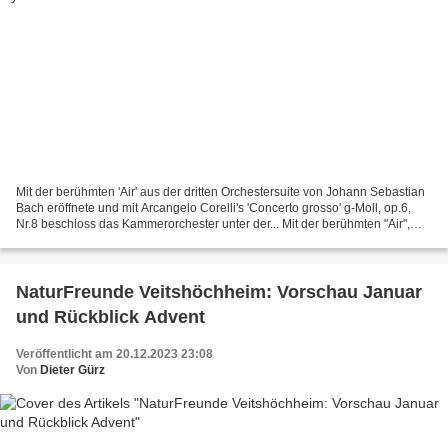
Mit der berühmten 'Air' aus der dritten Orchestersuite von Johann Sebastian
Bach eröffnete und mit Arcangelo Corelli's 'Concerto grosso' g-Moll, op.6,
Nr.8 beschloss das Kammerorchester unter der... Mit der berühmten "Air",
einem Satz aus der dritten...
NaturFreunde Veitshöchheim: Vorschau Januar
und Rückblick Advent
Veröffentlicht am 20.12.2023 23:08
Von
Dieter Gürz