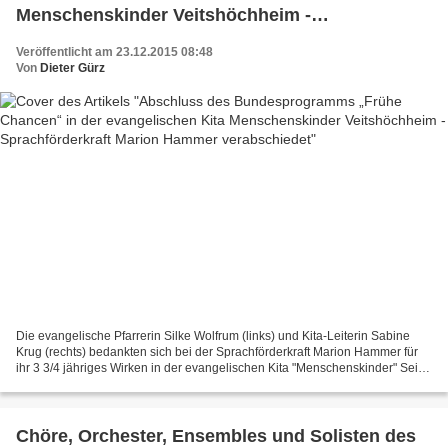
Menschenskinder Veitshöchheim -
Sprachförderkraft Marion Hammer
Veröffentlicht am 23.12.2015 08:48
verabschiedet
Von
Dieter Gürz
Die evangelische Pfarrerin Silke Wolfrum (links) und Kita-Leiterin Sabine
Krug (rechts) bedankten sich bei der Sprachförderkraft Marion Hammer für
ihr 3 3/4 jähriges Wirken in der evangelischen Kita "Menschenskinder" Seit
dem 1. April 2012 wirkte segensreich...
Chöre, Orchester, Ensembles und Solisten des