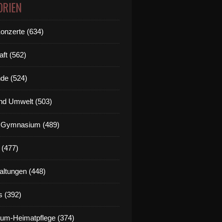
ORIEN
Konzerte (634)
aft (562)
de (524)
nd Umwelt (503)
g Gymnasium (489)
 (477)
altungen (448)
s (392)
um-Heimatpflege (374)