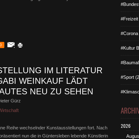
#Bundes
#Freizei
#Corona 
0
#Kultur 
#Baumaß
TELLUNG IM LITERATUR
#Sport (
GABI WEINKAUF LÄDT
RAUTES NEU ZU SEHEN
#Klimasc
ieter Gürz
ARCHI
irtschaft
2026
eine Reihe wechselnder Kunstausstellungen fort. Nach
äsentiert nun die in Güntersleben lebende Künstlerin
Augus