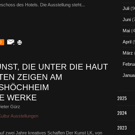
schoss des Hotels. Die Ausstellung steht...
Juli
(9
Juni
(
Mai
(4
April
(
0
März
Febru
UNST, DIE UNTER DIE HAUT
TEN ZEIGEN AM
Janua
TSHÖCHHEIM
E WERKE
2025
ieter Gürz
2024
ultur Ausstellungen
2023
auf zwei Jahre kreatives Schaffen Der Kunst LK, von