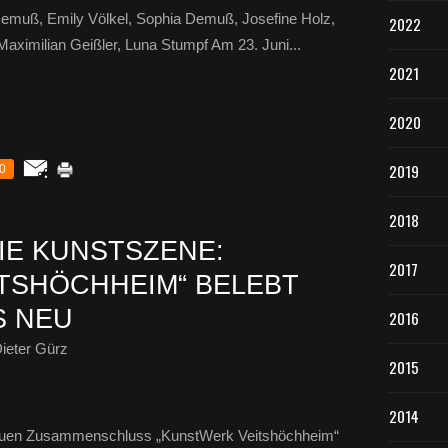
a Demuß, Emily Völkel, Sophia Demuß, Josefine Holz,
2022
aximilian Geißler, Luna Stumpf Am 23. Juni...
2021
2020
2019
0
2018
IE KUNSTSZENE:
2017
TSHÖCHHEIM“ BELEBT
S NEU
2016
ieter Gürz
2015
2014
neuen Zusammenschluss „KunstWerk Veitshöchheim“