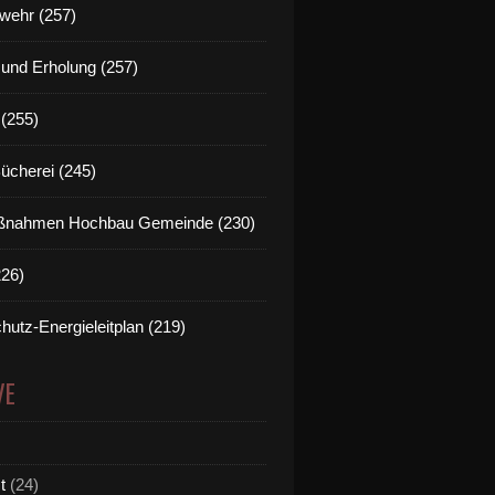
wehr (257)
t und Erholung (257)
(255)
Bücherei (245)
nahmen Hochbau Gemeinde (230)
226)
hutz-Energieleitplan (219)
VE
t
(24)