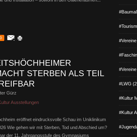
#Baumaß
#Tourism
0
#Vereine 
#Faschin
EITSHÖCHHEIMER
#Vereine
ACHT STERBEN ALS TEIL
REIFBAR
#LWG (2
ter Gürz
#Kultur 
ultur Ausstellungen
#Kultur 
heim eröffnet eindrucksvolle Schau im Uniklinikum
#Jugenda
026 Wie gehen wir mit Sterben, Tod und Abschied um?
minar der 11. Jahrgangsstufe des Gymnasiums