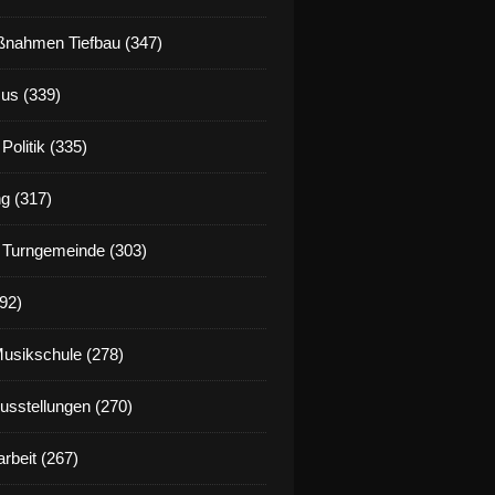
nahmen Tiefbau (347)
us (339)
Politik (335)
g (317)
 Turngemeinde (303)
92)
Musikschule (278)
Ausstellungen (270)
rbeit (267)