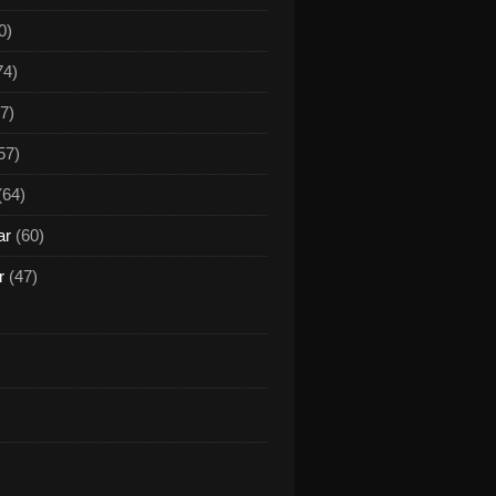
0)
74)
7)
57)
(64)
ar
(60)
r
(47)