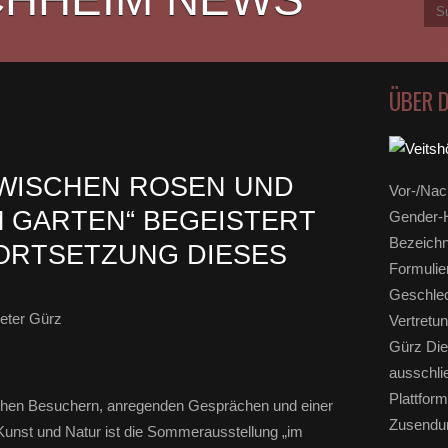
ÜBER 
WISCHEN ROSEN UND
Vor-/Nac
M GARTEN“ BEGEISTERT
Gender-H
Bezeichn
FORTSETZUNG DIESES
Formulie
Geschlec
eter Gürz
Vertretun
Gürz Die
ausschli
Plattform
eichen Besuchern, anregenden Gesprächen und einer
Zusendun
unst und Natur ist die Sommerausstellung „im