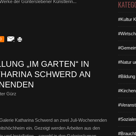
 Werke der Günterslebener Künstlerin...
KATEG
#Kultur 
#Wirtsch
0
#Gemein
UNG „IM GARTEN“ IN
#Natur u
THARINA SCHWERD AN
#Bildun
ENENDEN
#Kirchen
ter Gürz
#Veranst
#Soziale
e Galerie Katharina Schwerd an zwei Juli-Wochenenden
itshöchheim ein. Gezeigt werden Arbeiten aus den
#Braucht
 und Installation – sowohl in den Galerieräumen...