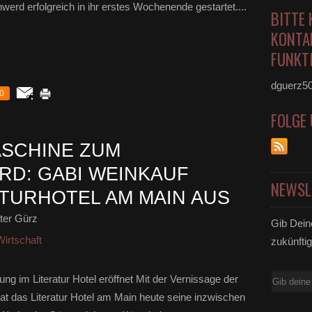
werd erfolgreich in ihr erstes Wochenende gestartet....
BITTE 
KONTA
FUNKTI
dguerz5
0
FOLGE
ASCHINE ZUM
RD: GABI WEINKAUF
NEWSL
ATURHOTEL AM MAIN AUS
ter Gürz
Gib Dein
irtschaft
zukünftig
E-
ng im Literatur Hotel eröffnet Mit der Vernissage der
Mail
at das Literatur Hotel am Main heute seine inzwischen