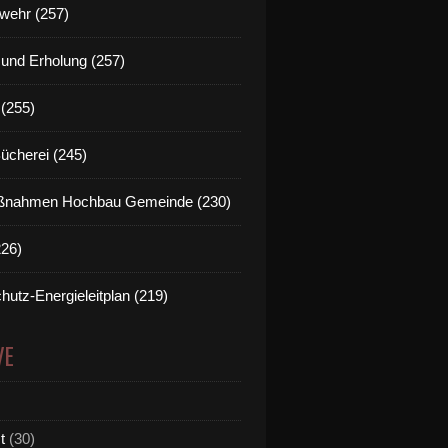
wehr (257)
t und Erholung (257)
(255)
Bücherei (245)
nahmen Hochbau Gemeinde (230)
226)
hutz-Energieleitplan (219)
VE
t
(30)