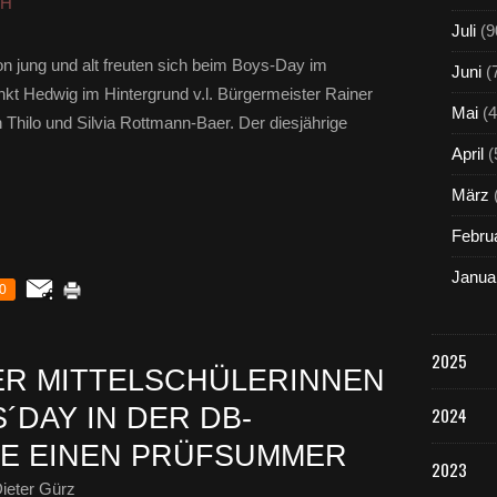
HH
Juli
(9
n jung und alt freuten sich beim Boys-Day im
Juni
(
kt Hedwig im Hintergrund v.l. Bürgermeister Rainer
Mai
(4
Thilo und Silvia Rottmann-Baer. Der diesjährige
April
(
März
Febru
Janua
0
2025
ER MITTELSCHÜLERINNEN
´DAY IN DER DB-
2024
E EINEN PRÜFSUMMER
2023
ieter Gürz