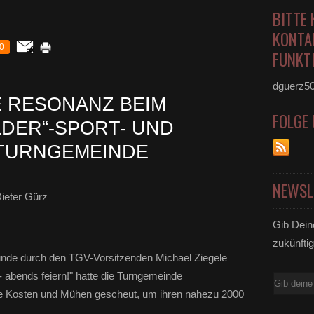
BITTE 
KONTA
0
FUNKTI
dguerz5
 RESONANZ BEIM
FOLGE
DER“-SPORT- UND
 TURNGEMEINDE
NEWSL
ieter Gürz
Gib Dein
zukünftig
unde durch den TGV-Vorsitzenden Michael Ziegele
 abends feiern!" hatte die Turngemeinde
E-
ne Kosten und Mühen gescheut, um ihren nahezu 2000
Mail