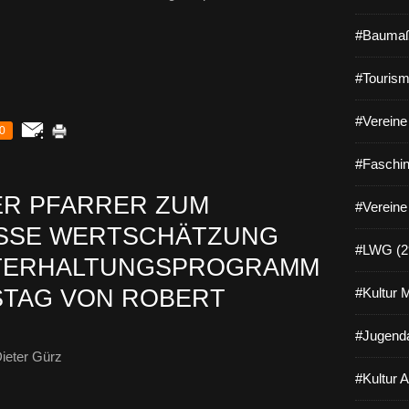
#Baumaß
#Tourism
#Vereine 
0
#Faschin
ER PFARRER ZUM
#Vereine
SSE WERTSCHÄTZUNG U
#LWG (2
ERHALTUNGSPROGRAMM Z
TAG VON ROBERT B
#Kultur 
#Jugenda
ieter Gürz
#Kultur 