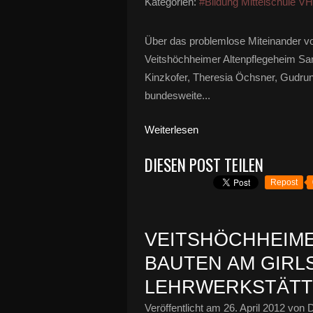
Kategorien:
#Bildung Mittelschule V
Über das problemlose Miteinander vo
Veitshöchheimer Altenpflegeheim San
Kinzkofer, Theresia Öchsner, Gudrun 
bundesweite...
Weiterlesen
DIESEN POST TEILEN
Repost
VEITSHÖCHHEIM
BAUTEN AM GIRLS
LEHRWERKSTÄTT
Veröffentlicht am
26. April 2012
von D