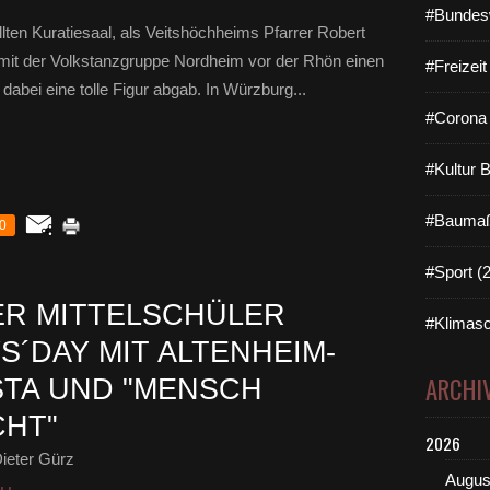
#Bundes
lten Kuratiesaal, als Veitshöchheims Pfarrer Robert
mit der Volkstanzgruppe Nordheim vor der Rhön einen
#Freizei
abei eine tolle Figur abgab. In Würzburg...
#Corona 
#Kultur 
#Baumaß
0
#Sport (
ER MITTELSCHÜLER
#Klimasc
S´DAY MIT ALTENHEIM-
ARCHI
TA UND "MENSCH
CHT"
2026
ieter Gürz
Augus