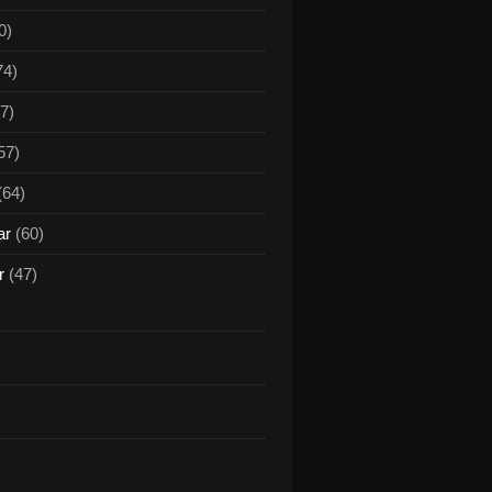
0)
74)
7)
57)
(64)
ar
(60)
r
(47)