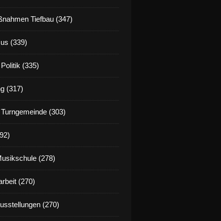
nahmen Tiefbau (347)
us (339)
Politik (335)
g (317)
 Turngemeinde (303)
92)
Musikschule (278)
rbeit (270)
Ausstellungen (270)