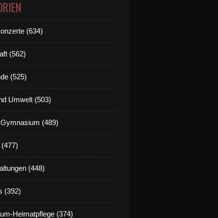
ORIEN
Konzerte (634)
aft (562)
de (525)
nd Umwelt (503)
g Gymnasium (489)
 (477)
altungen (448)
s (392)
um-Heimatpflege (374)