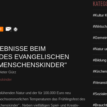
KATEG
#Kultur 
#Wirtsch
0
#Gemein
EBNISSE BEIM
#Natur u
DES EVANGELISCHEN
#Bildun
„MENSCHENSKINDER"
#Kirchen
ieter Gürz
skinder
#Veranst
lühenden Natur und der für 100.000 Euro neu
#Soziale
 hochsommerlichen Temperaturen das Frühlingsfest des
#Braucht
nskinder" . Neben vielfältigen Spiel- und Kreativ-