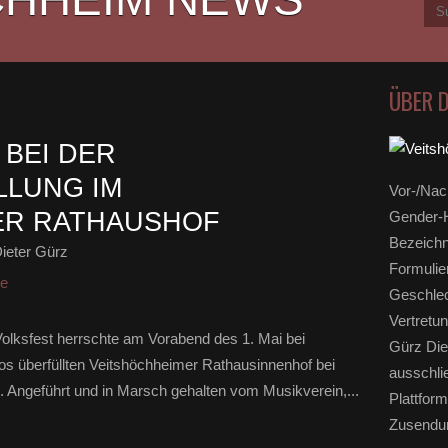
ÜBER 
BEI DER
LLUNG IM
Vor-/Nac
ER RATHAUSHOF
Gender-H
Bezeichn
ieter Gürz
Formulie
ge
Geschlec
Vertretun
olksfest herrschte am Vorabend des 1. Mai bei
Gürz Die
s überfüllten Veitshöchheimer Rathausinnenhof bei
ausschli
g. Angeführt und in Marsch gehalten vom Musikverein,...
Plattform
Zusendun