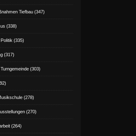
nahmen Tiefbau (347)
us (338)
Politik (335)
g (317)
 Turngemeinde (303)
92)
Musikschule (278)
Ausstellungen (270)
rbeit (264)