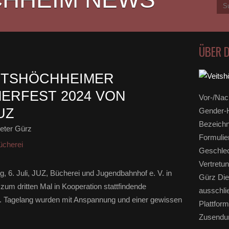
ÜBER 
ITSHÖCHHEIMER
ERFEST 2024 VON
Vor-/Nac
UZ
Gender-H
Bezeichn
eter Gürz
Formulie
ücherei
Geschlec
Vertretun
 6. Juli, JUZ, Bücherei und Jugendbahnhof e. V. in
Gürz Die
um dritten Mal in Kooperation stattfindende
ausschli
 Tagelang wurden mit Anspannung und einer gewissen
Plattform
Zusendun