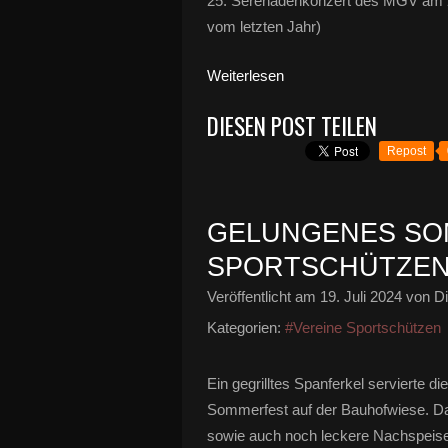
25. Serenadenkonzert des MGV am 2
vom letzten Jahr)
Weiterlesen
DIESEN POST TEILEN
Repost
GELUNGENES SO
SPORTSCHÜTZEN 
Veröffentlicht am
19. Juli 2024
von Di
Kategorien:
#Vereine Sportschützen
Ein gegrilltes Spanferkel servierte d
Sommerfest auf der Bauhofwiese. Daz
sowie auch noch leckere Nachspeisen