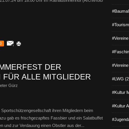
1.07.24 um 18.00 Uhr im Rathausinnenhof (Archivfoto
#Baumaß
#Tourism
#Vereine 
0
#Faschin
MMERFEST DER
#Vereine
FÜR ALLE MITGLIEDER
#LWG (2
eter Gürz
#Kultur 
#Kultur 
ie Sportschützengesellschaft ihren Mitgliedern beim
u gab es frischgezapftes Fassbier und ein Salatbuffet
#Jugenda
 und zur Verdauung einen Obstler aus der...