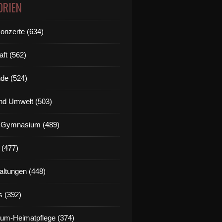
ORIEN
Konzerte (634)
aft (562)
de (524)
nd Umwelt (503)
g Gymnasium (489)
 (477)
altungen (448)
s (392)
um-Heimatpflege (374)