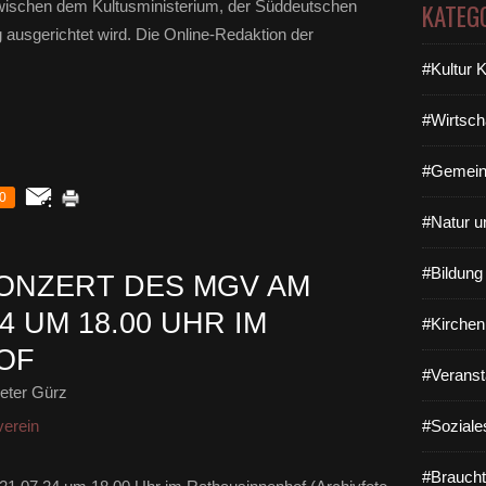
zwischen dem Kultusministerium, der Süddeutschen
KATEG
 ausgerichtet wird. Die Online-Redaktion der
#Kultur 
#Wirtsch
#Gemein
0
#Natur u
#Bildun
ONZERT DES MGV AM
4 UM 18.00 UHR IM
#Kirchen
OF
#Veranst
eter Gürz
erein
#Soziale
#Braucht