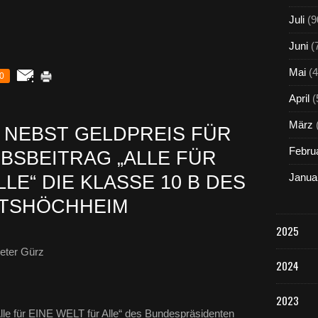
Juli
(9
Juni
(
Mai
(4
0
April
(
März
Z NEBST GELDPREIS FÜR
Febru
SBEITRAG „ALLE FÜR
Janua
LE“ DIE KLASSE 10 B DES
ITSHÖCHHEIM
2025
eter Gürz
2024
2023
lle für EINE WELT für Alle“ des Bundespräsidenten