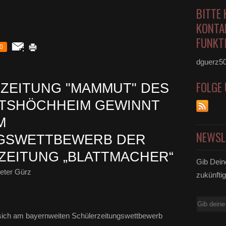
BITTE 
KONTA
FUNKTI
0
dguerz5
FOLGE
ZEITUNG "MAMMUT" DES
ITSHÖCHHEIM GEWINNT
M
NEWSL
GSWETTBEWERB DER
EITUNG „BLATTMACHER“
Gib Dein
eter Gürz
zukünftig
E-
Mail
sich am bayernweiten Schülerzeitungswettbewerb