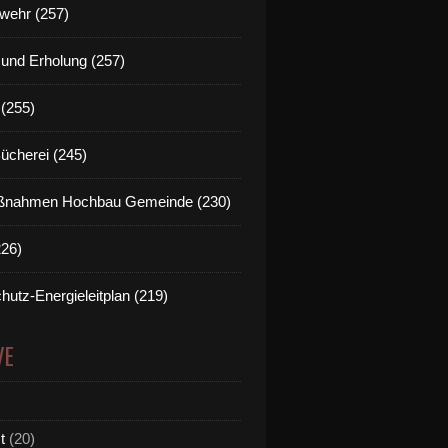
wehr (257)
t und Erholung (257)
(255)
Bücherei (245)
nahmen Hochbau Gemeinde (230)
226)
hutz-Energieleitplan (219)
VE
t
(20)