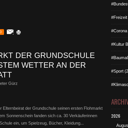
#Bundes
#Freizei
#Corona 
0
#Kultur 
RKT DER GRUNDSCHULE
#Baumaß
STEM WETTER AN DER
#Sport (
ATT
eter Gürz
#Klimasc
ARCHI
r Elternbeirat der Grundschule seinen ersten Flohmarkt
2026
chem Sonnenschein fanden sich ca. 30 Verkäuferinnen
Schule ein, um Spielzeug, Bücher, Kleidung...
Augus