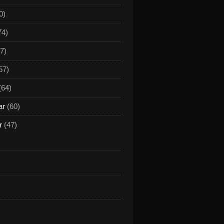
0)
74)
7)
57)
(64)
ar
(60)
r
(47)