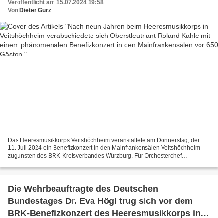
Veröffentlicht am 15.07.2024 19:58
Mainfrankensälen vor 650 Gästen
Von
Dieter Gürz
Das Heeresmusikkorps Veitshöchheim veranstaltete am Donnerstag, den
11. Juli 2024 ein Benefizkonzert in den Mainfrankensälen Veitshöchheim
zugunsten des BRK-Kreisverbandes Würzburg. Für Orchesterchef
Oberstleutnant Roland Kahle war es sein letzter konzertant...
Die Wehrbeauftragte des Deutschen
Bundestages Dr. Eva Högl trug sich vor dem
BRK-Benefizkonzert des Heeresmusikkorps in