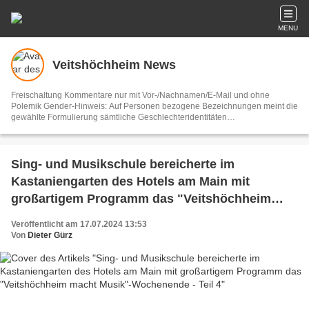
MENU
Veitshöchheim News
Freischaltung Kommentare nur mit Vor-/Nachnamen/E-Mail und ohne
Polemik Gender-Hinweis: Auf Personen bezogene Bezeichnungen meint die
gewählte Formulierung sämtliche Geschlechteridentitäten
Vertretungsberechtigter und V.i.S.d.P. Dieter Gürz Die Einhaltung der DS-
GVO ist ausschließlich Sache der Overblog-Hosting-Plattform. Ihre E-Mail-
Adresse wird nur zur Zusendung des Newsletters genutzt.
Sing- und Musikschule bereicherte im
Kastaniengarten des Hotels am Main mit
großartigem Programm das "Veitshöchheim
macht Musik"-Wochenende - Teil 4
Veröffentlicht am 17.07.2024 13:53
Von
Dieter Gürz