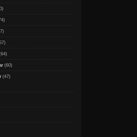
0)
74)
7)
57)
(64)
ar
(60)
r
(47)