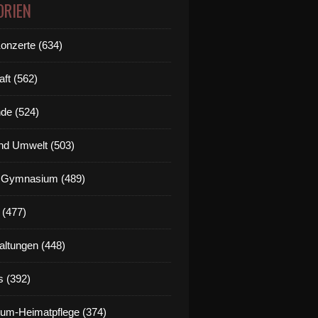
ORIEN
Konzerte (634)
aft (562)
de (524)
nd Umwelt (503)
g Gymnasium (489)
 (477)
altungen (448)
s (392)
um-Heimatpflege (374)