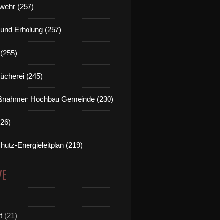
wehr (257)
t und Erholung (257)
(255)
Bücherei (245)
nahmen Hochbau Gemeinde (230)
226)
hutz-Energieleitplan (219)
VE
t
(21)