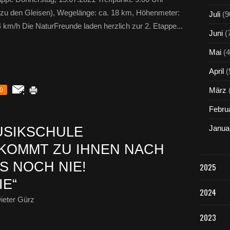
zu den Gleisen), Wegelänge: ca. 18 km, Höhenmeter:
Juli
(9
 km/h Die NaturFreunde laden herzlich zur 2. Etappe...
Juni
(
Mai
(4
April
(
März
0
Febru
Janua
MUSIKSCHULE
KOMMT ZU IHNEN NACH
S NOCH NIE!
2025
E“
2024
ieter Gürz
2023