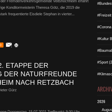
 der Fremdenverkehrsgemeinde Veitshöchheim erfährt
#Bundes
rige Konditormeisterin Theresa Götz, die 2019 die
rk frequentierte Eisdiele Stephan in vierter...
#Freizei
#Corona 
#Kultur 
0
#Baumaß
#Sport (
2. ETAPPE DER
 DER NATURFREUNDE
#Klimasc
HEIM NACH RETZBACH
ARCHI
ieter Gürz
2026
Augus
ppe Donnerstag, 15.07.2021 Treffpunkt: 9.00 Uhr