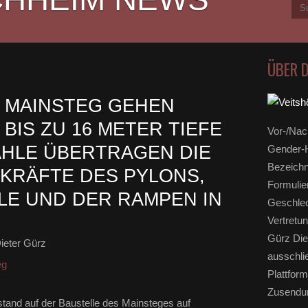
ÜBER 
 MAINSTEG GEHEN
 BIS ZU 16 METER TIEFE
Vor-/Nac
HLE ÜBERTRAGEN DIE
Gender-H
Bezeichn
KRÄFTE DES PYLONS,
Formulie
LE UND DER RAMPEN IN
Geschlec
Vertretun
Gürz Die
ieter Gürz
ausschli
eg
Plattform
Zusendun
tand auf der Baustelle des Mainsteges auf