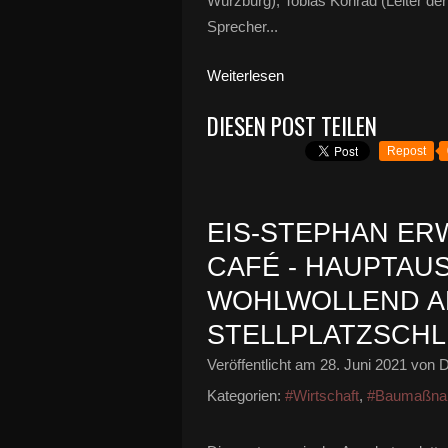
Würzburg), Tobias Konrad (Leiter d
Sprecher...
Weiterlesen
DIESEN POST TEILEN
Repost
EIS-STEPHAN ERW
CAFÉ - HAUPTAU
WOHLWOLLEND A
STELLPLATZSCHL
Veröffentlicht am
28. Juni 2021
von D
Kategorien:
#Wirtschaft
,
#Baumaßna