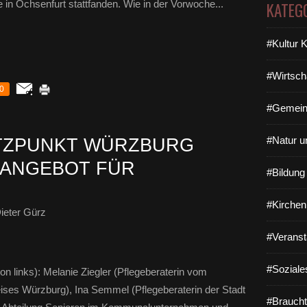
te in Ochsenfurt stattfanden. Wie in der Vorwoche...
KATEG
#Kultur 
#Wirtsch
0
#Gemein
#Natur u
TZPUNKT WÜRZBURG
 ANGEBOT FÜR
#Bildun
#Kirchen
ieter Gürz
#Veranst
#Soziale
n links): Melanie Ziegler (Pflegeberaterin vom
es Würzburg), Ina Semmel (Pflegeberaterin der Stadt
#Braucht