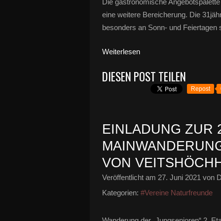
Die gastronomische Angebotspalette
eine weitere Bereicherung. Die 31jäh
besonders an Sonn- und Feiertagen sta
Weiterlesen
DIESEN POST TEILEN
Repost
EINLADUNG ZUR 
MAINWANDERUNG
VON VEITSHÖCH
Veröffentlicht am
27. Juni 2021
von D
Kategorien:
#Vereine Naturfreunde
Wanderung der „Jungsenioren“ 2. Eta