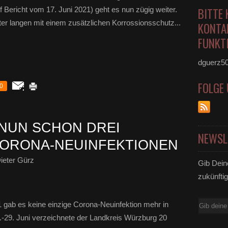
f Bericht vom 17. Juni 2021) geht es nun zügig weiter.
BITTE 
eter langen mit einem zusätzlichen Korrossionsschutz...
KONTA
FUNKTI
dguerz5
FOLGE
0
NUN SCHON DREI
NEWSL
ORONA-NEUINFEKTIONEN
ieter Gürz
Gib Dein
zukünftig
E-
21 gab es keine einzige Corona-Neuinfektion mehr in
Mail
-29. Juni verzeichnete der Landkreis Würzburg 20