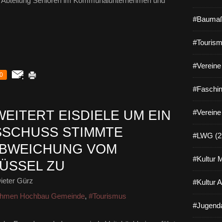
er Abteilung Senioren im Kommunalunternehmen und
#Baumaß
#Tourism
#Vereine 
0
#Faschin
EITERT EISDIELE UM EIN
#Vereine
SSCHUSS STIMMTE
#LWG (2
BWEICHUNG VOM
#Kultur 
ÜSSEL ZU
ieter Gürz
#Kultur 
hmen Hochbau Gemeinde
,
#Tourismus
#Jugenda