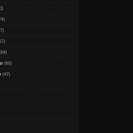
0)
74)
7)
57)
(64)
ar
(60)
r
(47)