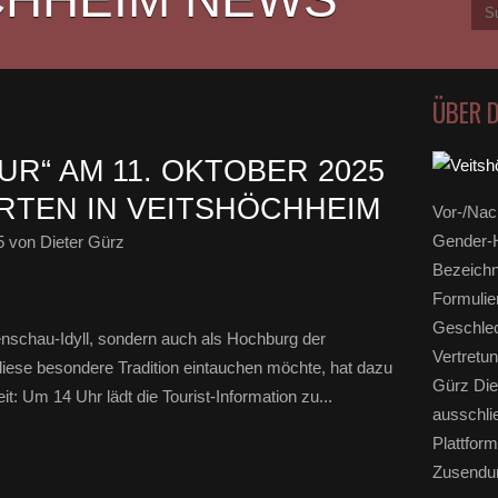
ÜBER 
R“ AM 11. OKTOBER 2025
RTEN IN VEITSHÖCHHEIM
Vor-/Nac
Gender-H
5
von Dieter Gürz
Bezeichn
Formulie
Geschlec
tenschau-Idyll, sondern auch als Hochburg der
Vertretun
 diese besondere Tradition eintauchen möchte, hat dazu
Gürz Die
: Um 14 Uhr lädt die Tourist-Information zu...
ausschli
Plattform
Zusendun