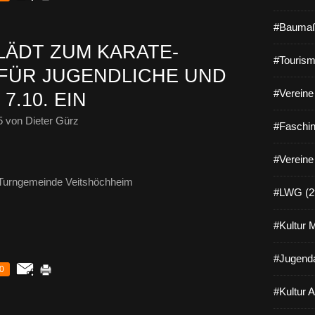
#Baumaß
LÄDT ZUM KARATE-
#Tourism
FÜR JUGENDLICHE UND
#Vereine 
.10. EIN
5
von Dieter Gürz
#Faschin
#Vereine
r Turngemeinde Veitshöchheim
#LWG (2
#Kultur 
#Jugenda
0
#Kultur 