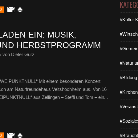
KATEG
0
#Kultur 
ADEN EIN: MUSIK,
#Wirtsch
UND HERBSTPROGRAMM
#Gemein
5
von Dieter Gürz
#Natur u
#Bildun
 „ZWEIPUNKTNULL“ Mit einem besonderen Konzert
Saison am Naturfreundehaus Veitshöchheim aus. Von 16
#Kirchen
EIPUNKTNULL“ aus Zellingen – Steffi und Tom – ein...
#Veranst
#Soziale
#Braucht
0