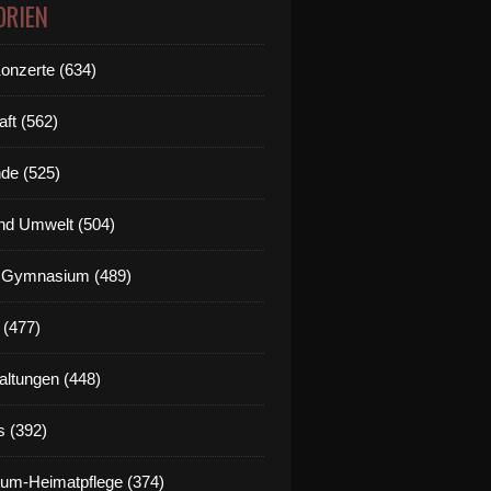
ORIEN
Konzerte (634)
aft (562)
de (525)
nd Umwelt (504)
g Gymnasium (489)
 (477)
altungen (448)
s (392)
um-Heimatpflege (374)