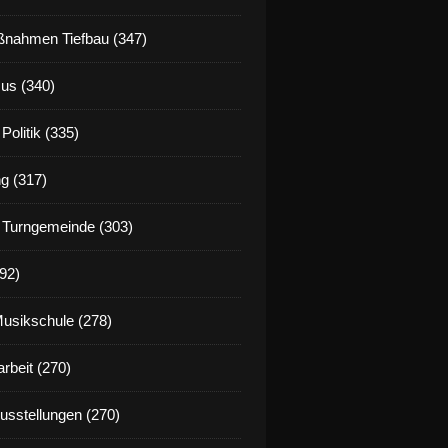
nahmen Tiefbau (347)
us (340)
Politik (335)
g (317)
 Turngemeinde (303)
92)
Musikschule (278)
rbeit (270)
Ausstellungen (270)