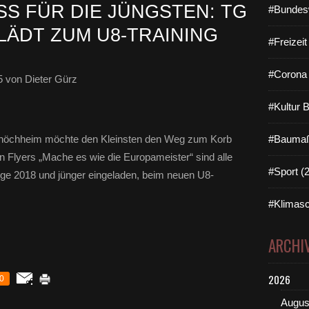
S FÜR DIE JÜNGSTEN: TG V
#Bundes
DT ZUM U8-TRAINING E
#Freizei
#Corona 
5
von Dieter Gürz
#Kultur 
tshöchheim möchte den Kleinsten den Weg zum Korb
#Baumaß
n Flyers „Mache es wie die Europameister“ sind alle
#Sport (
nge 2018 und jünger eingeladen, beim neuen U8-
#Klimasc
ARCHI
2026
0
Augus