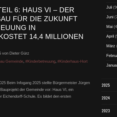
Juli
(9
EIL 6: HAUS VI – DER
Juni
(
AU FÜR DIE ZUKUNFT
EUUNG IN
Mai
(4
OSTET 14,4 MILLIONEN
April
(
März
5
von Dieter Gürz
Febru
au Gemeinde
,
#Kinderbetreuung
,
#Kinderhaus-Hort
Janua
025 Beim Infogang 2025 stellte Bürgermeister Jürgen
2025
 Bauprojekt der Gemeinde vor: Haus VI, ein
 Eichendorff-Schule. Es bildet den ersten
2024
2023