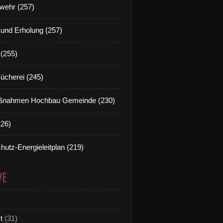
wehr (257)
t und Erholung (257)
(255)
Bücherei (245)
nahmen Hochbau Gemeinde (230)
226)
hutz-Energieleitplan (219)
VE
t
(31)