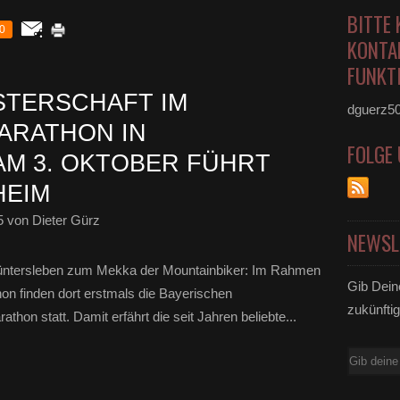
BITTE 
0
KONTA
FUNKTI
STERSCHAFT IM
dguerz5
ARATHON IN
FOLGE
M 3. OKTOBER FÜHRT
HEIM
5
von Dieter Gürz
NEWSL
Güntersleben zum Mekka der Mountainbiker: Im Rahmen
Gib Dein
hon finden dort erstmals die Bayerischen
zukünftig
hon statt. Damit erfährt die seit Jahren beliebte...
E-
Mail