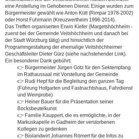
eine Anstellung im Gehobenen Dienst. Einige wurden zum
Bürgermeister gewählt wie Anton Kütt (Rimpar 1978-2002)
oder Horst Fuhrmann (Kreuzwertheim 1996-2014).
Das Treffen organiserten Erwin Kiefer (Margetshöchheim -
zuerst bei der Gemeinde Veitshöchheim und danach bei
der Stadt Würzburg tätig) und hinsichtlich der
Programmgestaltung der ehemalige Veitshöchheimer
Geschäftsleiter Dieter Gürz (siehe nachstehender Link).
Ein besonderer Dank gebührt:
👉 Bürgermeister Jürgen Götz für den Sektempfang
im Rathaussaal mit Vorstellung der Gemeinde
👉
Rudi Hepf für die Begleitung den ganzen Tag
(Führung Hofgarten und Fastnachtshaus, Fahrdienst
und Weinprobe)
👉 Heiner Bauer für die Präsentation seiner
Bocksbeutelkunst
👉
Familie Kauppert, die es ermöglichte, in der
Markuskapelle in Gadheim der verstorbenen
Kollegen zu gedenken
👉
Biolandwirt Johannes Römert für die Infos zu