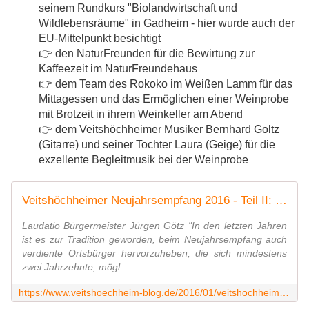
seinem Rundkurs "Biolandwirtschaft und
Wildlebensräume" in Gadheim - hier wurde auch der
EU-Mittelpunkt besichtigt
👉
den NaturFreunden für die Bewirtung zur
Kaffeezeit im NaturFreundehaus
👉
dem Team des Rokoko im Weißen Lamm für das
Mittagessen und das Ermöglichen einer Weinprobe
mit Brotzeit in ihrem Weinkeller
am Abend
👉
dem Veitshöchheimer Musiker Bernhard Goltz
(Gitarre) und seiner Tochter Laura (Geige) für die
exzellente Begleitmusik bei der Weinprobe
Veitshöchheimer Neujahrsempfang 2016 - Teil II: Ehrung Dieter Gürz - Veitshöchheim News
Laudatio Bürgermeister Jürgen Götz "In den letzten Jahren
ist es zur Tradition geworden, beim Neujahrsempfang auch
verdiente Ortsbürger hervorzuheben, die sich mindestens
zwei Jahrzehnte, mögl...
https://www.veitshoechheim-blog.de/2016/01/veitshochheimer-neujahrsempfang-teil-ii-ehrung-dieter-gurz-kabarettistische-einlage-gunther-stadtmuller.html