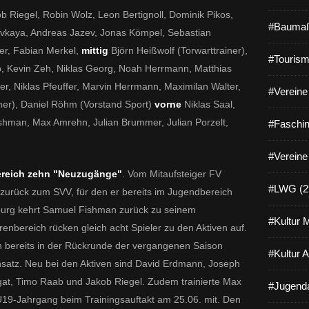
b Riegel, Robin Wolz, Leon Bertignoll, Dominik Pikos,
#Baumaß
Evkaya, Andreas Jazev, Jonas Kömpel, Sebastian
r, Fabian Merkel,
mittig
Björn Heißwolf (Torwarttrainer),
#Tourism
b, Kevin Zeh, Niklas Georg, Noah Herrmann, Matthias
r, Niklas Pfeuffer, Marvin Herrmann, Maximilan Walter,
#Vereine 
ner), Daniel Röhm (Vorstand Sport)
vorne
Niklas Saal,
ishman, Max Amrehn, Julian Brummer, Julian Porzelt,
#Faschin
#Vereine
ereich zehn "Neuzugänge"
. Vom Mitaufsteiger FV
#LWG (2
zurück zum SVV, für den er bereits im Jugendbereich
burg kehrt Samuel Fishman zurück zu seinem
#Kultur 
nbereich rücken gleich acht Spieler zu den Aktiven auf.
n bereits in der Rückrunde der vergangenen Saison
#Kultur 
nsatz. Neu bei den Aktiven sind David Erdmann, Joseph
at, Timo Raab und Jakob Riegel. Zudem trainierte Max
#Jugenda
U19-Jahrgang beim Trainingsauftakt am 25.06. mit. Den