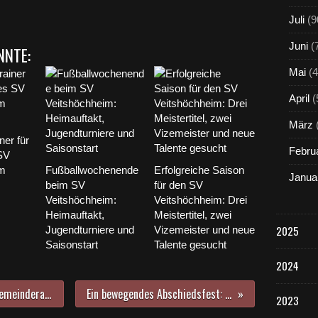
Juli
(9
Juni
(
NNTE:
Mai
(4
April
(
März
ner für
Febru
SV
im
Fußballwochenende
Erfolgreiche Saison
Janua
beim SV
für den SV
Veitshöchheim:
Veitshöchheim: Drei
Heimauftakt,
Meistertitel, zwei
2025
Jugendturniere und
Vizemeister und neue
Saisonstart
Talente gesucht
2024
Kita-Neubau an der Tennishalle: Gemeinderat wog in einer Sonder-Mammut-Sitzung am 16. Juli 2024 187 Bürgereinwendungen zur 18. Änderung des Flächennutzungsplanes ab
Ein bewegendes Abschiedsfest: Angelika Vey-Rossellit geht nach 37 Jahren Leitung des Bilhildiskindergartens in den Ruhestand
2023