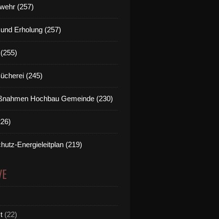
wehr (257)
t und Erholung (257)
(255)
Bücherei (245)
nahmen Hochbau Gemeinde (230)
226)
hutz-Energieleitplan (219)
VE
t
(22)