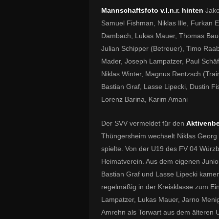
Mannschaftsfoto v.l.n.r. hinten
Jako
Samuel Fishman, Niklas Ille, Furkan 
Dambach, Lukas Mauer, Thomas Baue
Julian Schipper (Betreuer), Timo Raa
Mader, Joseph Lampatzer, Paul Schäfe
Niklas Winter, Magnus Rentzsch (Trai
Bastian Graf, Lasse Lipecki, Dustin F
Lorenz Barina, Karim Amani
Der SVV vermeldet für den
Aktivenb
Thüngersheim wechselt Niklas Georg 
spielte. Von der U19 des FV 04 Würz
Heimatverein. Aus dem eigenen Juniore
Bastian Graf und Lasse Lipecki kame
regelmäßig in der Kreisklasse zum Ei
Lampatzer, Lukas Mauer, Jarno Menig
Amrehn als Torwart aus dem älteren 