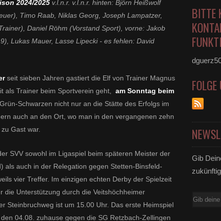
aison 2024/2025
v.l.n.r. v.l.n.r. hinten: Björn Heißwolf
BITTE 
treuer), Timo Raab, Niklas Georg, Joseph Lampatzer,
KONTA
ainer), Daniel Röhm (Vorstand Sport), vorne: Jakob
FUNKTI
9), Lukas Mauer, Lasse Lipecki - es fehlen: David
dguerz5
er
seit sieben Jahren gastiert die Elf von Trainer Magnus
FOLGE
eit als Trainer beim Sportverein geht,
am Sonntag beim
 Grün-Schwarzen nicht nur an die Stätte des Erfolgs im
ndern auch an den Ort, wo man in den vergangenen zehn
 zu Gast war.
NEWSL
 der SVV sowohl im Ligaspiel beim späteren Meister der
Gib Dein
) als auch in der Relegation gegen Stetten-Binsfeld-
zukünftig
ls vier Treffer. Im einzigen echten Derby der Spielzeit
er die Unterstützung durch die Veitshöchheimer
E-
 Steinbruchweg ist um 15.00 Uhr. Das erste Heimspiel
Mail
 den 04.08. zuhause gegen die SG Retzbach-Zellingen