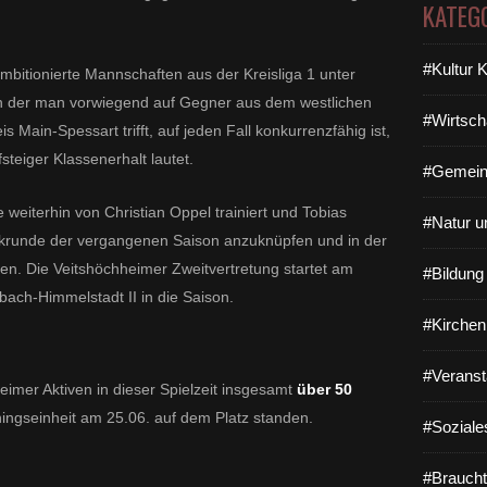
KATEG
#Kultur 
ambitionierte Mannschaften aus der Kreisliga 1 unter
 in der man vorwiegend auf Gegner aus dem westlichen
#Wirtsch
Main-Spessart trifft, auf jeden Fall konkurrenzfähig ist,
steiger Klassenerhalt lautet.
#Gemein
 weiterhin von Christian Oppel trainiert und Tobias
#Natur u
Rückrunde der vergangenen Saison anzuknüpfen und in der
en. Die Veitshöchheimer Zweitvertretung startet am
#Bildun
ach-Himmelstadt II in die Saison.
#Kirchen
#Veranst
heimer Aktiven in dieser Spielzeit insgesamt
über 50
ingseinheit am 25.06. auf dem Platz standen.
#Soziale
#Braucht