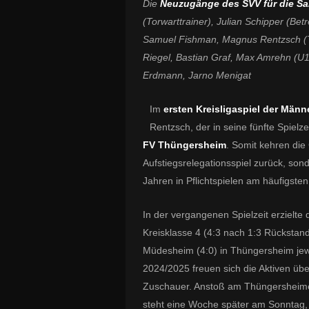
Die
Neuzugänge des SVV für die S
(Torwarttrainer), Julian Schipper (Be
Samuel Fishman, Magnus Rentzsch (Tr
Riegel, Bastian Graf, Max Amrehn (U1
Erdmann, Jarno Menigat
Im
ersten Kreisligaspiel der Männ
Rentzsch, der in seine fünfte Spielz
FV Thüngersheim
. Somit kehren die
Aufstiegsrelegationsspiel zurück, so
Jahren in Pflichtspielen am häufigsten
In der vergangenen Spielzeit erzielte
Kreisklasse 4 (4:3 nach 1:3 Rückstand
Müdesheim (4:0) in Thüngersheim jewei
2024/2025 freuen sich die Aktiven üb
Zuschauer. Anstoß am Thüngersheimer
steht eine Woche später am Sonntag,