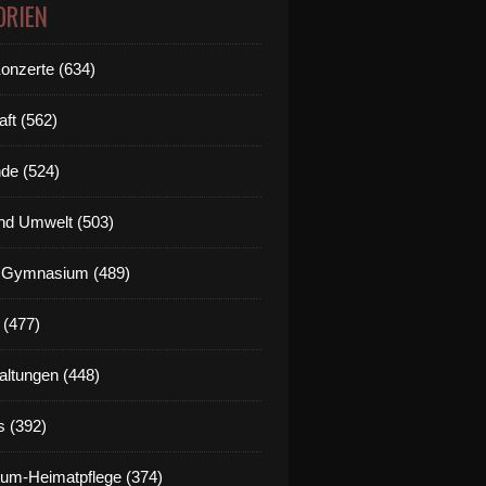
ORIEN
Konzerte (634)
aft (562)
de (524)
nd Umwelt (503)
g Gymnasium (489)
 (477)
altungen (448)
s (392)
um-Heimatpflege (374)