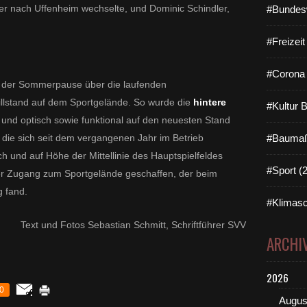
der nach Uffenheim wechselte, und Dominic Schindler,
#Bundes
#Freizei
#Corona 
n der Sommerpause über die laufenden
llstand auf dem Sportgelände. So wurde die
hintere
#Kultur 
t
und optisch sowie funktional auf den neuesten Stand
 die sich seit dem vergangenen Jahr im Betrieb
#Baumaß
ch und auf Höhe der Mittellinie des Hauptspielfeldes
#Sport (
er Zugang zum Sportgelände geschaffen, der beim
g fand.
#Klimasc
Text und Fotos Sebastian Schmitt, Schriftführer SVV
ARCHI
2026
0
Augus