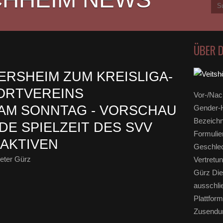
ÜBER 
ERSHEIM ZUM KREISLIGA-
ORTVEREINS
Vor-/Nac
AM SONNTAG - VORSCHAU
Gender-H
Bezeichn
DE SPIELZEIT DES SVV
Formulie
 AKTIVEN
Geschlec
eter Gürz
Vertretun
Gürz Die
ausschli
Plattform
Zusendun