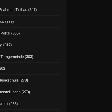
nahmen Tiefbau (347)
us (339)
Politik (335)
g (317)
 Turngemeinde (303)
92)
Musikschule (278)
Ausstellungen (270)
rbeit (266)