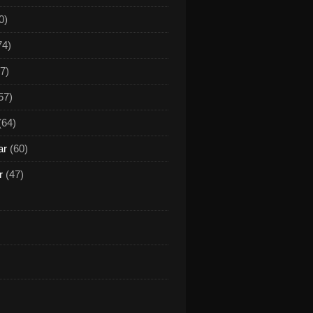
0)
74)
7)
57)
(64)
ar
(60)
r
(47)