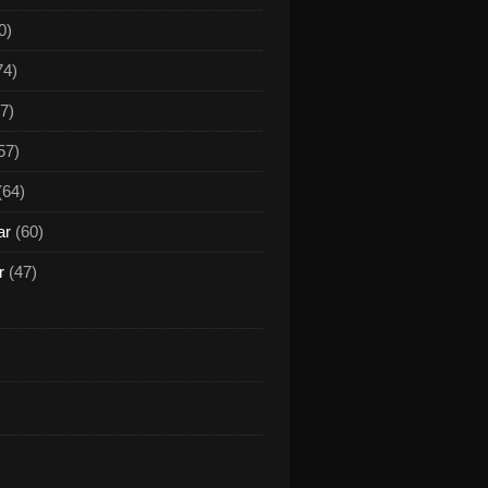
0)
74)
7)
57)
(64)
ar
(60)
r
(47)