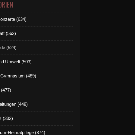
ORIEN
Konzerte (634)
aft (562)
de (524)
nd Umwelt (503)
g Gymnasium (489)
 (477)
altungen (448)
s (392)
um-Heimatpflege (374)