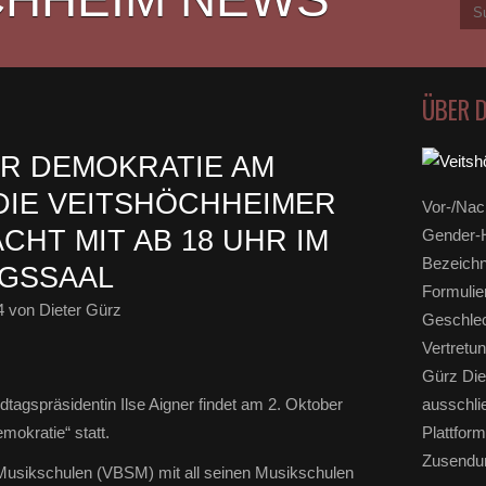
ÜBER 
R DEMOKRATIE AM
H DIE VEITSHÖCHHEIMER
Vor-/Nac
HT MIT AB 18 UHR IM
Gender-H
Bezeichn
NGSSAAL
Formulie
4
von Dieter Gürz
Geschlec
Vertretun
Gürz Die
ausschli
tagspräsidentin Ilse Aigner findet am 2. Oktober
Plattform
mokratie“ statt.
Zusendun
Musikschulen (VBSM) mit all seinen Musikschulen