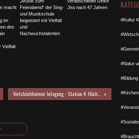
„Musik zum
verabschiedet Ulrike
KATEG
im macht
Feierabend“ der Sing-
Jira nach 47 Jahren
und Musikschule
#Kultur 
g im
begeistert mit Vielfalt
ten des
und
in
Nachwuchstalenten
#Wirtsch
Vielfalt
#Gemein
#Natur u
#Bildun
#Kirchen
Veitshöchheimer Infogang - Station 4: Höchheimer Steg soll laut Bürgermeister Mitte November 2024 in Betrieb gehen
#Veranst
#Soziale
n
#Braucht