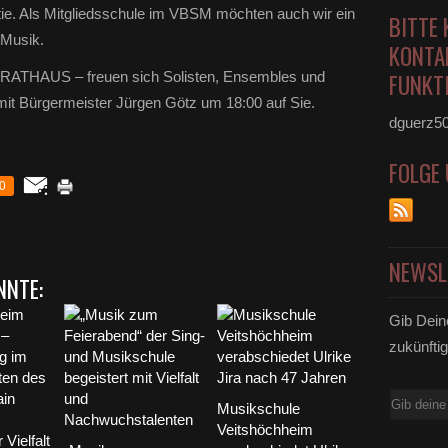
ratie. Als Mitgliedsschule im VBSM möchten auch wir ein
BITTE 
 Musik.
KONTA
FUNKTI
m RATHAUS – freuen sich Solisten, Ensembles und
t Bürgermeister Jürgen Götz um 18:00 auf Sie.
dguerz5
FOLGE
0
NEWSL
NNTE:
Gib Dein
zukünftig
E-
Musikschule
Mail
Veitshöchheim