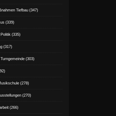
nahmen Tiefbau (347)
us (339)
Politik (335)
g (317)
 Turngemeinde (303)
92)
Musikschule (278)
Ausstellungen (270)
rbeit (266)