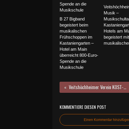
Veitshöchhe
Musik –
B 27 Bigband
Musikschulta
begeistert beim
Kastaniengar
musikalischen
Hotels am Ma
Frühschoppen im
begeistert mit
Kastaniengarten –
musikalischer 
Hotel am Main
überreicht 800-Euro-
Spende an die
Musikschule
Veitshöchheimer Verein KOST-BAR heute (29.9.) in der Frankenschau des BR Fernsehen
KOMMENTIERE DIESEN POST
Einen Kommentar hinzufüge