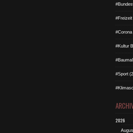
#Bundes
#Freizei
#Corona 
#Kultur 
#Baumaß
#Sport (
#Klimasc
ARCHI
2026
Augus