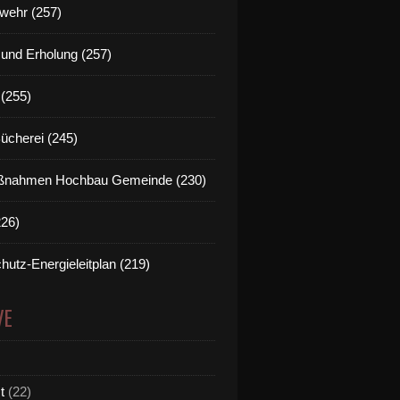
wehr (257)
t und Erholung (257)
(255)
Bücherei (245)
nahmen Hochbau Gemeinde (230)
226)
hutz-Energieleitplan (219)
VE
t
(22)