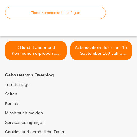
Einen Kommentar hinzufügen
< Bund, Länder und
Veitshöchheim feiert am 15.
Kommunen erproben am
September 100 Jahre
12. September 2024, 11
Strom im Rathaushof u.a.
Uhr ihre Warnsysteme für
mit Foodtruck,
Krisen- und
Kinderprogramm,
Gehostet von Overblog
Katastrophenfälle
Ausstellung und
Gewinnspielaktion >
Top-Beiträge
Seiten
Kontakt
Missbrauch melden
Servicebedingungen
Cookies und persönliche Daten