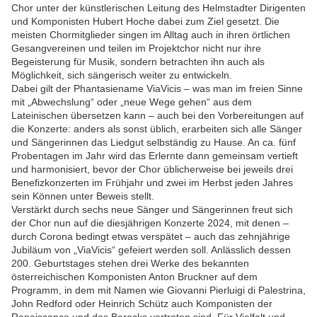
Chor unter der künstlerischen Leitung des Helmstadter Dirigenten
und Komponisten Hubert Hoche dabei zum Ziel gesetzt. Die
meisten Chormitglieder singen im Alltag auch in ihren örtlichen
Gesangvereinen und teilen im Projektchor nicht nur ihre
Begeisterung für Musik, sondern betrachten ihn auch als
Möglichkeit, sich sängerisch weiter zu entwickeln.
Dabei gilt der Phantasiename ViaVicis – was man im freien Sinne
mit „Abwechslung“ oder „neue Wege gehen“ aus dem
Lateinischen übersetzen kann – auch bei den Vorbereitungen auf
die Konzerte: anders als sonst üblich, erarbeiten sich alle Sänger
und Sängerinnen das Liedgut selbständig zu Hause. An ca. fünf
Probentagen im Jahr wird das Erlernte dann gemeinsam vertieft
und harmonisiert, bevor der Chor üblicherweise bei jeweils drei
Benefizkonzerten im Frühjahr und zwei im Herbst jeden Jahres
sein Können unter Beweis stellt.
Verstärkt durch sechs neue Sänger und Sängerinnen freut sich
der Chor nun auf die diesjährigen Konzerte 2024, mit denen –
durch Corona bedingt etwas verspätet – auch das zehnjährige
Jubiläum von „ViaVicis“ gefeiert werden soll. Anlässlich dessen
200. Geburtstages stehen drei Werke des bekannten
österreichischen Komponisten Anton Bruckner auf dem
Programm, in dem mit Namen wie Giovanni Pierluigi di Palestrina,
John Redford oder Heinrich Schütz auch Komponisten der