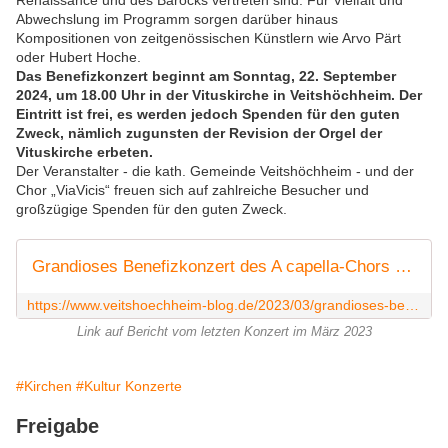
Renaissance und des Barocks vertreten sind. Für Vielfalt und
Abwechslung im Programm sorgen darüber hinaus
Kompositionen von zeitgenössischen Künstlern wie Arvo Pärt
oder Hubert Hoche.
Das Benefizkonzert beginnt am Sonntag, 22. September
2024, um 18.00 Uhr in der Vituskirche in Veitshöchheim. Der
Eintritt ist frei, es werden jedoch Spenden für den guten
Zweck, nämlich zugunsten der Revision der Orgel der
Vituskirche erbeten.
Der Veranstalter - die kath. Gemeinde Veitshöchheim - und der
Chor „ViaVicis“ freuen sich auf zahlreiche Besucher und
großzügige Spenden für den guten Zweck.
Grandioses Benefizkonzert des A capella-Chors ViaViscis - 200 Besucher spendeten 2736 Euro zugunsten ukrainischer Waisenkinder und Rollstuhlfahrzeug der Sozialstation
https://www.veitshoechheim-blog.de/2023/03/grandioses-benefizkonzert-des-a-capella-chors-viavicis-in-der-vituskirche-200-besucher-spendeten-2736-euro-zugunsten-ukrainischer-waisenkinder-und-rollstuhlfahrzeug-der-sozialstation.html
Link auf Bericht vom letzten Konzert im März 2023
#Kirchen
#Kultur Konzerte
Freigabe