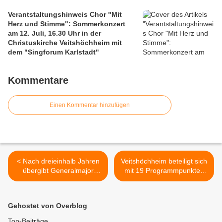
Verantstaltungshinweis Chor "Mit
Herz und Stimme": Sommerkonzert
am 12. Juli, 16.30 Uhr in der
Christuskirche Veitshöchheim mit
dem "Singforum Karlstadt"
Kommentare
Einen Kommentar hinzufügen
< Nach dreieinhalb Jahren
Veitshöchheim beteiligt sich
übergibt Generalmajor
mit 19 Programmpunkten
Ruprecht von Butler eine
beim Landkreis-
einsatzbereite 10.
Kulturherbst vom 27.09. -
Panzerdivision an seinen
20.10.2024 >
Gehostet von Overblog
Nachfolger, Generalmajor
Jörg See
Top-Beiträge