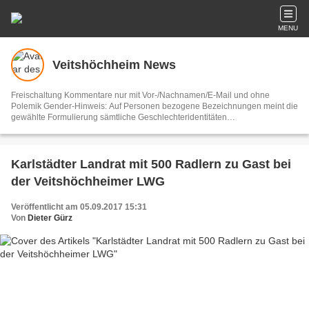
MENU
Veitshöchheim News
Freischaltung Kommentare nur mit Vor-/Nachnamen/E-Mail und ohne
Polemik Gender-Hinweis: Auf Personen bezogene Bezeichnungen meint die
gewählte Formulierung sämtliche Geschlechteridentitäten
Vertretungsberechtigter und V.i.S.d.P. Dieter Gürz Die Einhaltung der DS-
GVO ist ausschließlich Sache der Overblog-Hosting-Plattform. Ihre E-Mail-
Adresse wird nur zur Zusendung des Newsletters genutzt.
Karlstädter Landrat mit 500 Radlern zu Gast bei
der Veitshöchheimer LWG
Veröffentlicht am 05.09.2017 15:31
Von
Dieter Gürz