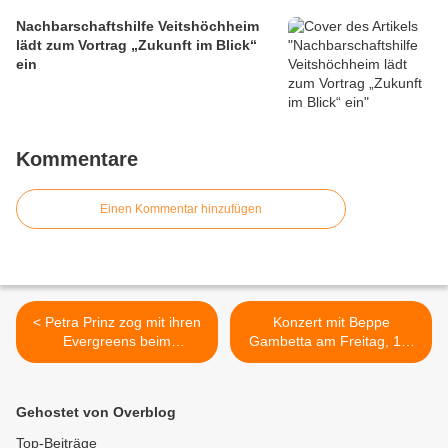
Nachbarschaftshilfe Veitshöchheim
lädt zum Vortrag „Zukunft im Blick“
ein
Kommentare
Einen Kommentar hinzufügen
< Petra Prinz zog mit ihren
Konzert mit Beppe
Evergreens beim
Gambetta am Freitag, 17.
Benefizkonzert für die
November 2017 im
Feuerwehr alle in ihren
Bacchuskeller in
Bann
Veitshöchheim >
Gehostet von Overblog
Top-Beiträge