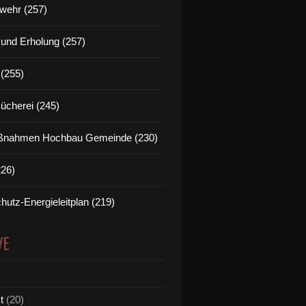
wehr (257)
t und Erholung (257)
(255)
Bücherei (245)
nahmen Hochbau Gemeinde (230)
226)
hutz-Energieleitplan (219)
VE
t
(20)