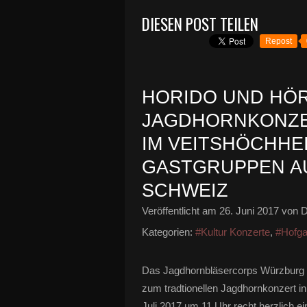
DIESEN POST TEILEN
Repost
HORIDO UND HÖR
JAGDHORNKONZER
IM VEITSHÖCHHE
GASTGRUPPEN A
SCHWEIZ
Veröffentlicht am
26. Juni 2017
von D
Kategorien:
#Kultur Konzerte
,
#Hofga
Das Jagdhornbläsercorps Würzburg l
zum tradtionellen Jagdhornkonzert i
Juli 2017 um 11 Uhr recht herzlich ei