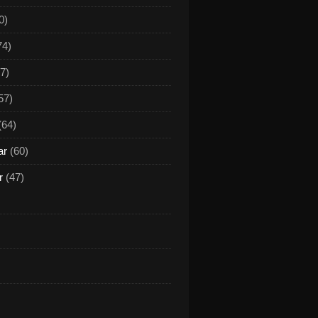
0)
74)
7)
57)
(64)
ar
(60)
r
(47)