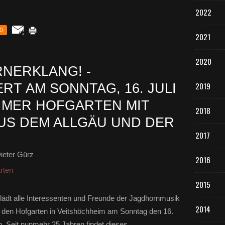
2022
0
2021
2020
NERKLANG! -
2019
T AM SONNTAG, 16. JULI
IMER HOFGARTEN MIT
2018
US DEM ALLGÄU UND DER
2017
ieter Gürz
2016
rten
2015
ädt alle Interessenten und Freunde der Jagdhornmusik
2014
n den Hofgarten in Veitshöchheim am Sonntag den 16.
n. Seit nunmehr 25 Jahren findet dieses...