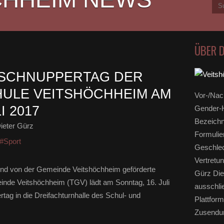
ÜBER 
 SCHNUPPERTAG DER
ULE VEITSHÖCHHEIM AM
Vor-/Nac
I 2017
Gender-H
Bezeichn
ieter Gürz
Formulie
#Sport
Geschlec
Vertretun
nd von der Gemeinde Veitshöchheim geförderte
Gürz Die
inde Veitshöchheim (TGV) lädt am Sonntag, 16. Juli
ausschli
ag in die Dreifachturnhalle des Schul- und
Plattform
Zusendun