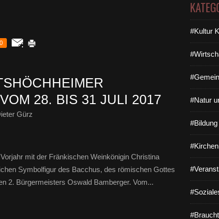
KATEG
#Kultur 
0
#Wirtsch
#Gemein
ITSHÖCHHEIMER
M 28. BIS 31 JULI 2017
#Natur u
ieter Gürz
#Bildun
#Kirchen
Vorjahr mit der Fränkischen Weinkönigin Christina
#Veranst
lichen Symbolfigur des Bacchus, des römischen Gottes
gen 2. Bürgermeisters Oswald Bamberger. Vom...
#Soziale
#Braucht