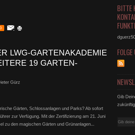
BITTE 
KONTA
FUNKTI
0
dguerz5
FOLGE
ER LWG-GARTENAKADEMIE
ITERE 19 GARTEN-
NEWSL
ieter Gürz
Gib Dein
zukünftig
erische Gärten, Schlossanlagen und Parks? Ab sofort
hrer zur Verfügung. Mit der Zertifizierung am 21. Juni
E-
sel zu den magischen Gärten und Grünanlagen...
Mail