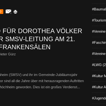
#Baumaß
0
#Tourism
 FÜR DOROTHEA VÖLKER
#Vereine 
 SMSV-LEITUNG AM 21.
#Faschin
INFRANKENSÄLEN
#Vereine
ieter Gürz
#LWG (2
chheim (SMSV) und ihr im Gemeinde-Jubiläumsjahr
#Kultur 
r sind all die Jahre über mit herausragenden Auftritten
shöchheim geworden. Dies ist ein großes Verdienst...
#Kultur 
#Jugenda