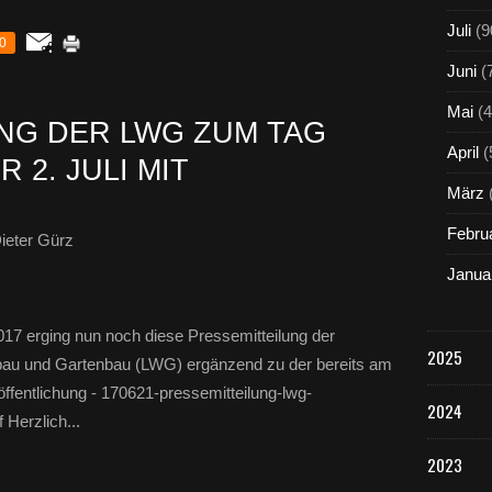
Juli
(9
0
Juni
(
Mai
(4
NG DER LWG ZUM TAG
April
(
 2. JULI MIT
März
Febru
ieter Gürz
Janua
17 erging nun noch diese Pressemitteilung der
2025
bau und Gartenbau (LWG) ergänzend zu der bereits am
ffentlichung - 170621-pressemitteilung-lwg-
2024
 Herzlich...
2023