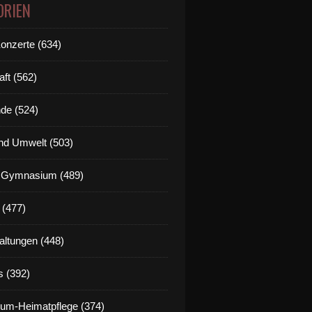
ORIEN
Konzerte (634)
aft (562)
de (524)
nd Umwelt (503)
g Gymnasium (489)
 (477)
altungen (448)
s (392)
um-Heimatpflege (374)