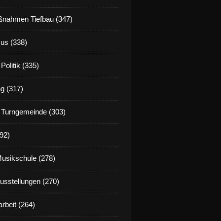
nahmen Tiefbau (347)
us (338)
Politik (335)
g (317)
 Turngemeinde (303)
92)
Musikschule (278)
Ausstellungen (270)
rbeit (264)