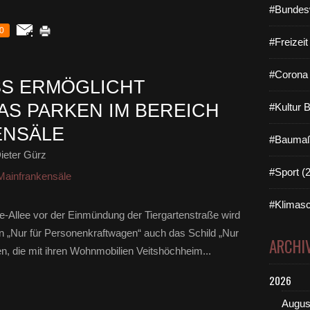
#Bundes
0
#Freizei
#Corona 
S ERMÖGLICHT
S PARKEN IM BEREICH
#Kultur 
ENSÄLE
#Baumaß
ieter Gürz
#Sport (
Mainfrankensäle
#Klimasc
e-Allee vor der Einmündung der Tiergartenstraße wird
„Nur für Personenkraftwagen“ auch das Schild „Nur
ARCHI
n, die mit ihren Wohnmobilien Veitshöchheim...
2026
Augus