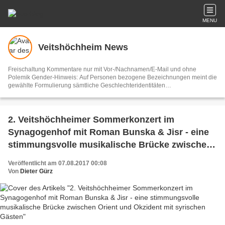
MENU
Veitshöchheim News
Freischaltung Kommentare nur mit Vor-/Nachnamen/E-Mail und ohne
Polemik Gender-Hinweis: Auf Personen bezogene Bezeichnungen meint die
gewählte Formulierung sämtliche Geschlechteridentitäten
Vertretungsberechtigter und V.i.S.d.P. Dieter Gürz Die Einhaltung der DS-
GVO ist ausschließlich Sache der Overblog-Hosting-Plattform. Ihre E-Mail-
Adresse wird nur zur Zusendung des Newsletters genutzt.
2. Veitshöchheimer Sommerkonzert im
Synagogenhof mit Roman Bunska & Jisr - eine
stimmungsvolle musikalische Brücke zwischen
Orient und Okzident mit syrischen Gästen
Veröffentlicht am 07.08.2017 00:08
Von
Dieter Gürz