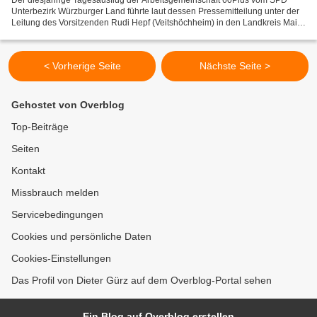
Der diesjährige Tagesausflug der Arbeitsgemeinschaft 60Plus vom SPD
Unterbezirk Würzburger Land führte laut dessen Pressemitteilung unter der
Leitung des Vorsitzenden Rudi Hepf (Veitshöchheim) in den Landkreis Main-
Kinzig (zwischen Frankfurt und Fulda)...
< Vorherige Seite
Nächste Seite >
Gehostet von Overblog
Top-Beiträge
Seiten
Kontakt
Missbrauch melden
Servicebedingungen
Cookies und persönliche Daten
Cookies-Einstellungen
Das Profil von Dieter Gürz auf dem Overblog-Portal sehen
Ein Blog auf Overblog erstellen