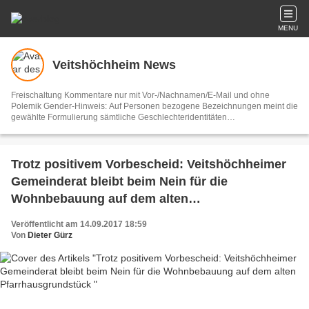
MENU
Veitshöchheim News
Freischaltung Kommentare nur mit Vor-/Nachnamen/E-Mail und ohne
Polemik Gender-Hinweis: Auf Personen bezogene Bezeichnungen meint die
gewählte Formulierung sämtliche Geschlechteridentitäten
Vertretungsberechtigter und V.i.S.d.P. Dieter Gürz Die Einhaltung der DS-
GVO ist ausschließlich Sache der Overblog-Hosting-Plattform. Ihre E-Mail-
Adresse wird nur zur Zusendung des Newsletters genutzt.
Trotz positivem Vorbescheid: Veitshöchheimer
Gemeinderat bleibt beim Nein für die
Wohnbebauung auf dem alten
Pfarrhausgrundstück
Veröffentlicht am 14.09.2017 18:59
Von
Dieter Gürz