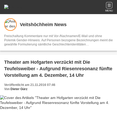
MENU
Veitshöchheim News
Freischaltung Kommentare nur mit Vor-/Nachnamen/E-Mail und ohne
Polemik Gender-Hinweis: Auf Personen bezogene Bezeichnungen meint die
gewählte Formulierung sämtliche Geschlechteridentitäten
Vertretungsberechtigter und V.i.S.d.P. Dieter Gürz Die Einhaltung der DS-
GVO ist ausschließlich Sache der Overblog-Hosting-Plattform. Ihre E-Mail-
Adresse wird nur zur Zusendung des Newsletters genutzt.
Theater am Hofgarten verzückt mit Die
Teufelsweiber - Aufgrund Riesenresonanz fünfte
Vorstellung am 4. Dezember, 14 Uhr
Veröffentlicht am 21.11.2016 07:46
Von
Dieter Gürz