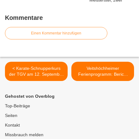
Kommentare
Einen Kommentar hinzufügen
< Karate-Schnupperkurs
Veitshöchheimer
der TGV am 12. September
Ferienprogramm: Bericht
2024
der U.W.G. vom
Mountainbike-Kurs >
Gehostet von Overblog
Top-Beiträge
Seiten
Kontakt
Missbrauch melden