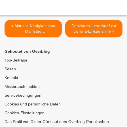
< Aktuelle Neuigkeit vom
Dankbarer Leserbrief zur
Mainsteg
Corona-Einkaufshilfe >
Veitshöchheim/Margetshöc
hheim:
Wasserstraßenneubauamt
Gehostet von Overblog
veröffentlichte heute die
Ausschreibung -
Top-Beiträge
Angestrebter Baubeginn im
Seiten
3. Quartal 2020
Kontakt
Missbrauch melden
Servicebedingungen
Cookies und persönliche Daten
Cookies-Einstellungen
Das Profil von Dieter Gürz auf dem Overblog-Portal sehen